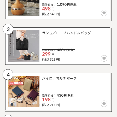
1,090
通常価格：
円(税抜)
498
円
(税込548円)
3
ラシュ／ロープハンドルバッグ
630
通常価格：
円(税抜)
299
円
(税込329円)
4
バイロ／マルチポーチ
430
通常価格：
円(税抜)
198
円
(税込218円)