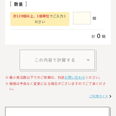
数量
計
120
個以上
、
1個単位
でご入力く
個
ださい
0
計
個
この内容で計算する
最小発注数以下でのご依頼は、別途
お問い合わせ
ください。
価格は予告なく変更になる場合がございますのでご了承くださ
い。
ご利用ガイド