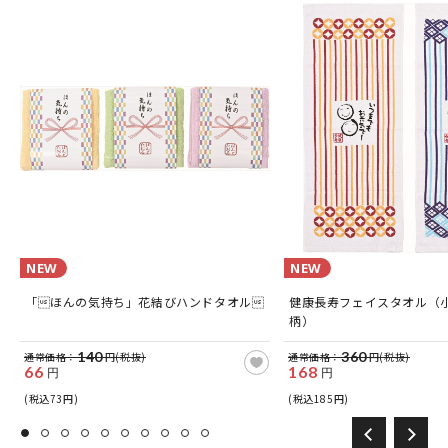
NEW
NEW
「ほんの気持ち」花結びハンドタオル
健康長寿フェイスタオル（
柄）
140
360
通常価格：
円(税抜)
通常価格：
円(税抜)
66
168
円
円
(税込73円)
(税込185円)