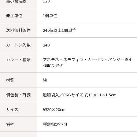
最小発注数
120
発注単位
1個単位
送料無料条件
240個以上1個単位
カートン入数
240
カラー・種類
アネモネ・ネモフィラ・ガーベラ・パンジー※4
種取り混ぜ
材質
綿
個包装・荷姿
透明袋入／PKGサイズ:約11×11×1.5cm
サイズ
約20×20cm
備考
種類指定不可