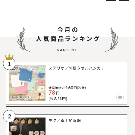
今月の
人気商品ランキング
RANKING
1
ステリオ／刺繍タオルハンカチ
160
通常価格：
円(税抜)
78
円
(税込86円)
2
モク／卓上加湿器