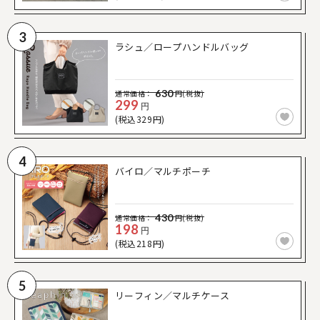
3
ラシュ／ロープハンドルバッグ
630
通常価格：
円(税抜)
299
円
(税込329円)
4
バイロ／マルチポーチ
430
通常価格：
円(税抜)
198
円
(税込218円)
5
リーフィン／マルチケース