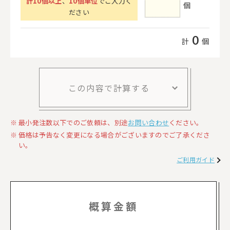
計
10
個以上
、
10個単位
でご入力く
個
ださい
0
計
個
この内容で計算する
最小発注数以下でのご依頼は、別途
お問い合わせ
ください。
価格は予告なく変更になる場合がございますのでご了承くださ
い。
ご利用ガイド
概算金額