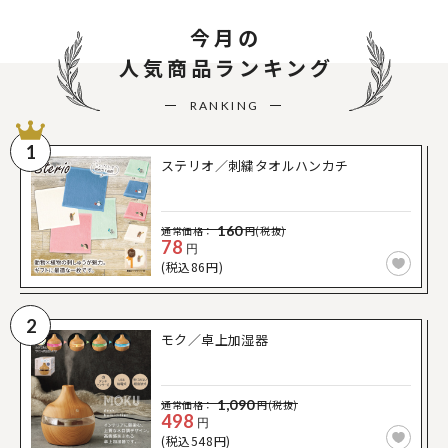
今月の
人気商品ランキング
RANKING
1
ステリオ／刺繍タオルハンカチ
160
通常価格：
円(税抜)
78
円
(税込86円)
2
モク／卓上加湿器
1,090
通常価格：
円(税抜)
498
円
(税込548円)