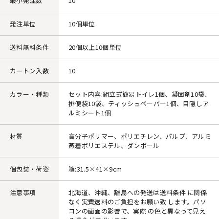
最小発注数
10
発注単位
10個単位
送料無料条件
20個以上10個単位
カートン入数
10
カラー・種類
セット内容:組立式簡易トイレ1個、凝固剤10袋、
排便袋10袋、ティッシュペーパー1個、目隠しア
ルミシート1個
材質
高分子ポリマー、ポリエチレン、パルプ、アルミ
蒸着ポリエステル、ダンボール
個包装・荷姿
箱:31.5×41×9cm
注意事項
北海道、沖縄、離島への発送は送料条件 に関係
なく実費送料のご負担をお願い致 します。パソ
コンの画面の影響で、実際 の色と異なって見え