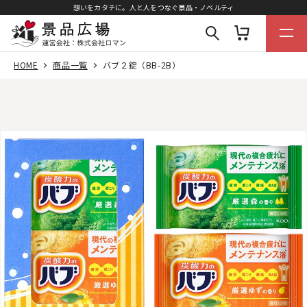
想いをカタチに。人と人をつなぐ景品・ノベルティ
HOME
商品一覧
バブ２錠（BB-2B）