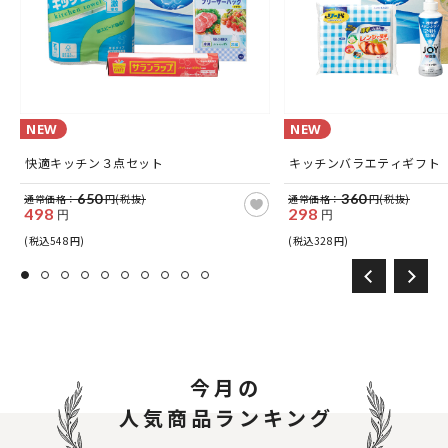
NEW
NEW
快適キッチン３点セット
キッチンバラエティギフト
650
360
通常価格：
円(税抜)
通常価格：
円(税抜)
498
298
円
円
(税込548円)
(税込328円)
今月の
人気商品ランキング