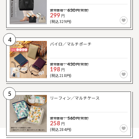
630
通常価格：
円(税抜)
299
円
(税込329円)
4
バイロ／マルチポーチ
430
通常価格：
円(税抜)
198
円
(税込218円)
5
リーフィン／マルチケース
560
通常価格：
円(税抜)
258
円
(税込284円)