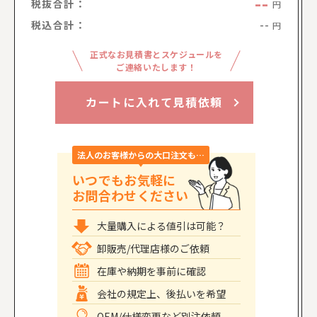
--
税抜合計：
円
税込合計：
--
円
正式なお見積書とスケジュールを
ご連絡いたします！
カートに入れて見積依頼
法人のお客様からの大口注文も…
いつでもお気軽に
お問合わせください
大量購入による値引は可能？
卸販売/代理店様のご依頼
在庫や納期を事前に確認
会社の規定上、後払いを希望
OEM/仕様変更など別注依頼