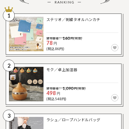
RANKING
1
ステリオ／刺繍タオルハンカチ
160
通常価格：
円(税抜)
78
円
(税込86円)
2
モク／卓上加湿器
1,090
通常価格：
円(税抜)
498
円
(税込548円)
3
ラシュ／ロープハンドルバッグ