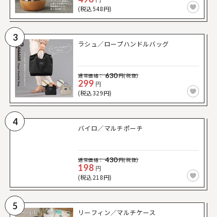
(税込548円)
3
ラシュ／ロープハンドルバッグ
630
通常価格：
円(税抜)
299
円
(税込329円)
4
バイロ／マルチポーチ
430
通常価格：
円(税抜)
198
円
(税込218円)
5
リーフィン／マルチケース