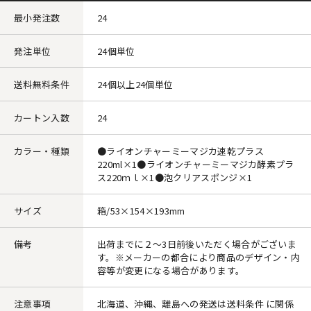
最小発注数
24
発注単位
24個単位
送料無料条件
24個以上24個単位
カートン入数
24
カラー・種類
●ライオンチャーミーマジカ速乾プラス
220ml×1●ライオンチャーミーマジカ酵素プラ
ス220ｍｌ×1●泡クリアスポンジ×1
サイズ
箱/53×154×193mm
備考
出荷までに２～3日前後いただく場合がございま
す。※メーカーの都合により商品のデザイン・内
容等が変更になる場合があります。
注意事項
北海道、沖縄、離島への発送は送料条件 に関係