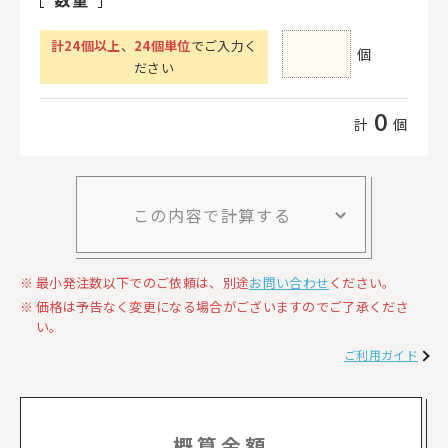
計
24
個以上
、
24個単位
でご入力く
個
ださい
0
計
個
この内容で計算する
最小発注数以下でのご依頼は、別途
お問い合わせ
ください。
価格は予告なく変更になる場合がございますのでご了承くださ
い。
ご利用ガイド
概算金額