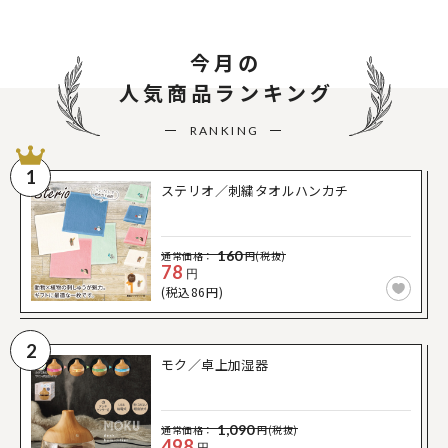
今月の
人気商品ランキング
RANKING
1
ステリオ／刺繍タオルハンカチ
160
通常価格：
円(税抜)
78
円
(税込86円)
2
モク／卓上加湿器
1,090
通常価格：
円(税抜)
498
円