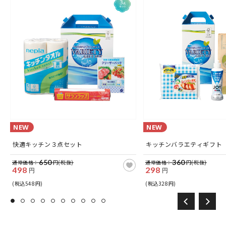
NEW
NEW
快適キッチン３点セット
キッチンバラエティギフト
650
360
通常価格：
円(税抜)
通常価格：
円(税抜)
498
298
円
円
(税込548円)
(税込328円)