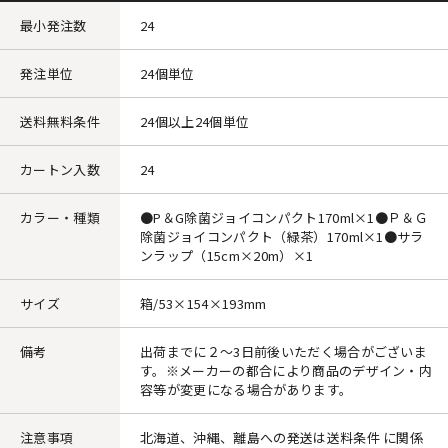
最小発注数
24
発注単位
24個単位
送料無料条件
24個以上24個単位
カートン入数
24
カラー・種類
●P＆G除菌ジョイコンパクト170ml×1●Ｐ＆Ｇ
除菌ジョイコンパクト（緑茶）170ml×1●サラ
ンラップ（15cm×20m）×1
サイズ
箱/53×154×193mm
備考
出荷までに２～3日前後いただく場合がございま
す。※メーカーの都合により商品のデザイン・内
容等が変更になる場合があります。
注意事項
北海道、沖縄、離島への発送は送料条件 に関係