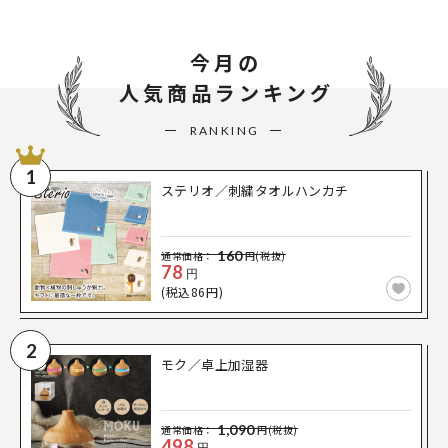
今月の
人気商品ランキング
RANKING
1
ステリオ／刺繍タオルハンカチ
160
通常価格：
円(税抜)
78
円
(税込86円)
2
モク／卓上加湿器
1,090
通常価格：
円(税抜)
498
円