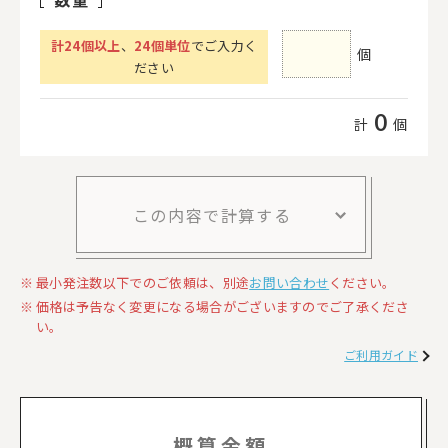
計
24
個以上
、
24個単位
でご入力く
個
ださい
0
計
個
この内容で計算する
最小発注数以下でのご依頼は、別途
お問い合わせ
ください。
価格は予告なく変更になる場合がございますのでご了承くださ
い。
ご利用ガイド
概算金額