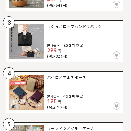
(税込548円)
3
ラシュ／ロープハンドルバッグ
630
通常価格：
円(税抜)
299
円
(税込329円)
4
バイロ／マルチポーチ
430
通常価格：
円(税抜)
198
円
(税込218円)
5
リーフィン／マルチケース