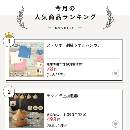
今月の
人気商品ランキング
RANKING
1
ステリオ／刺繍タオルハンカチ
160
通常価格：
円(税抜)
78
円
(税込86円)
2
モク／卓上加湿器
1,090
通常価格：
円(税抜)
498
円
(税込548円)