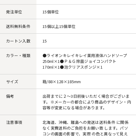
発注単位
15個単位
送料無料条件
15個以上15個単位
カートン入数
15
カラー・種類
●ライオンキレイキレイ薬用液体ハンドソープ
250ml×1●Ｐ＆Ｇ除菌ジョイコンパクト
170ml×1●泡クリアスポンジ×1
サイズ
箱/88×128×185mm
備考
出荷までに２～3日前後いただく場合がございま
す。※メーカーの都合により商品のデザイン・内
容等が変更になる場合があります。
注意事項
北海道、沖縄、離島への発送は送料条件 に関係
なく実費送料のご負担をお願い致 します。パソ
コンの画面の影響で、実際 の色と異なって見え