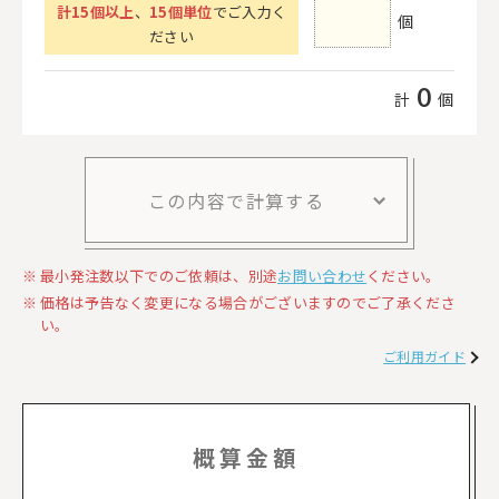
計
15
個以上
、
15個単位
でご入力く
個
ださい
0
計
個
この内容で計算する
最小発注数以下でのご依頼は、別途
お問い合わせ
ください。
価格は予告なく変更になる場合がございますのでご了承くださ
い。
ご利用ガイド
概算金額