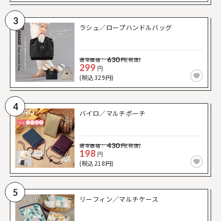
3
ラシュ／ロープハンドルバッグ
630
通常価格：
円(税抜)
299
円
(税込329円)
4
バイロ／マルチポーチ
430
通常価格：
円(税抜)
198
円
(税込218円)
5
リーフィン／マルチケース