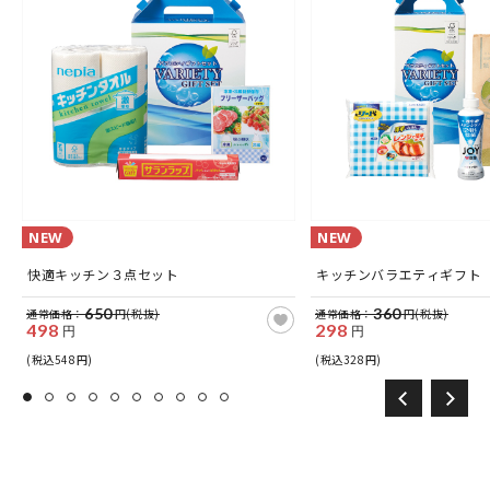
NEW
NEW
快適キッチン３点セット
キッチンバラエティギフト
650
360
通常価格：
円(税抜)
通常価格：
円(税抜)
498
298
円
円
(税込548円)
(税込328円)