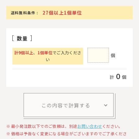
27個以上1個単位
送料無料条件 :
数量
計
9
個以上
、
1個単位
でご入力くださ
個
い
0
計
個
この内容で計算する
最小発注数以下でのご依頼は、別途
お問い合わせ
ください。
価格は予告なく変更になる場合がございますのでご了承くださ