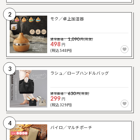
2
モク／卓上加湿器
1,090
通常価格：
円(税抜)
498
円
(税込548円)
3
ラシュ／ロープハンドルバッグ
630
通常価格：
円(税抜)
299
円
(税込329円)
4
バイロ／マルチポーチ