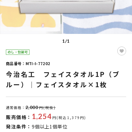
1/1
のし・包装可
商品番号：MTI-I-77202
今治名工 フェイスタオル1P（ブ
ルー）｜フェイスタオル×1枚
2,000
通常価格：
円(税抜)
1,254
販売価格：
円(税込1,379円)
発注条件：
9個以上1個単位