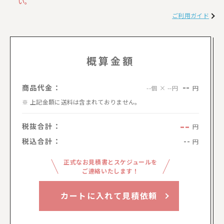
い。
ご利用ガイド
概算金額
--
商品代金：
円
--個 × --円
上記金額に送料は含まれておりません。
--
税抜合計：
円
税込合計：
--
円
正式なお見積書とスケジュールを
ご連絡いたします！
カートに入れて見積依頼