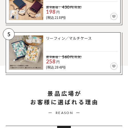
430
通常価格：
円(税抜)
198
円
(税込218円)
5
リーフィン／マルチケース
560
通常価格：
円(税抜)
258
円
(税込284円)
景品広場が
お客様に選ばれる理由
REASON