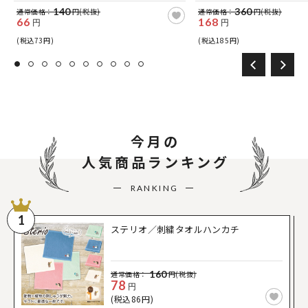
140
360
通常価格：
円(税抜)
通常価格：
円(税抜)
66
168
円
円
(税込73円)
(税込185円)
今月の
人気商品ランキング
RANKING
1
ステリオ／刺繍タオルハンカチ
160
通常価格：
円(税抜)
78
円
(税込86円)