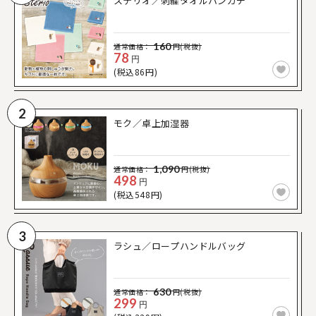
ステリオ／刺繍タオルハンカチ
160
通常価格：
円(税抜)
78
円
(税込86円)
2
モク／卓上加湿器
1,090
通常価格：
円(税抜)
498
円
(税込548円)
3
ラシュ／ロープハンドルバッグ
630
通常価格：
円(税抜)
299
円