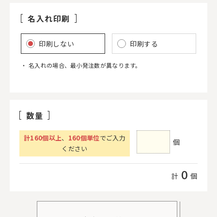
名入れ印刷
印刷しない
印刷する
名入れの場合、最小発注数が異なります。
数量
計
160
個以上
、
160個単位
でご入力
個
ください
0
計
個