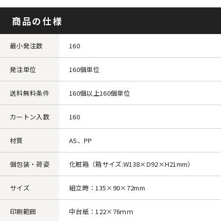
商品の仕様
最小発注数
160
発注単位
160個単位
送料無料条件
160個以上160個単位
カートン入数
160
材質
AS、PP
個包装・荷姿
化粧箱（箱サイズ:W138×D92×H21mm）
サイズ
組立時：135×90×72mm
印刷範囲
中台紙：122×76ｍｍ