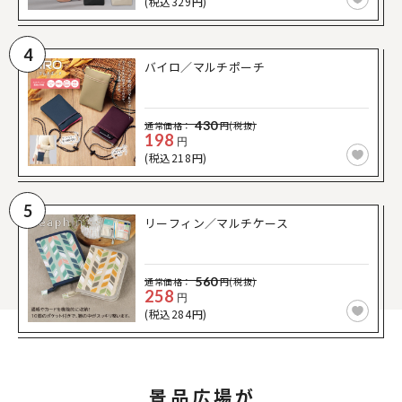
(税込329円)
4
バイロ／マルチポーチ
430
通常価格：
円(税抜)
198
円
(税込218円)
5
リーフィン／マルチケース
560
通常価格：
円(税抜)
258
円
(税込284円)
景品広場が