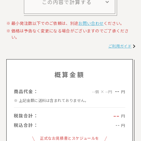
この内容で計算する
最小発注数以下でのご依頼は、別途
お問い合わせ
ください。
価格は予告なく変更になる場合がございますのでご了承くださ
い。
ご利用ガイド
概算金額
--
商品代金：
円
--個 × --円
上記金額に送料は含まれておりません。
--
税抜合計：
円
税込合計：
--
円
正式なお見積書とスケジュールを