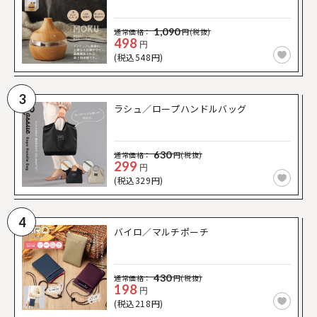
1,090
通常価格：
円(税抜)
498
円
(税込548円)
3
ラシュ／ロープハンドルバッグ
630
通常価格：
円(税抜)
299
円
(税込329円)
4
バイロ／マルチポーチ
430
通常価格：
円(税抜)
198
円
(税込218円)