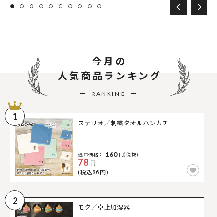
今月の
人気商品ランキング
RANKING
1
ステリオ／刺繍タオルハンカチ
160
通常価格：
円(税抜)
78
円
(税込86円)
2
モク／卓上加湿器