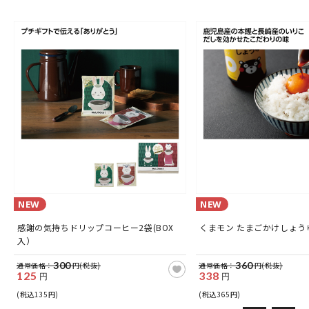
NEW
NEW
感謝の気持ちドリップコーヒー2袋(BOX
くまモン たまごかけしょうゆ
入）
300
360
通常価格：
円(税抜)
通常価格：
円(税抜)
125
338
円
円
(税込135円)
(税込365円)