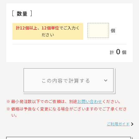
数量
計
12
個以上
、
12個単位
でご入力く
個
ださい
0
計
個
この内容で計算する
最小発注数以下でのご依頼は、別途
お問い合わせ
ください。
価格は予告なく変更になる場合がございますのでご了承くださ
い。
ご利用ガイド