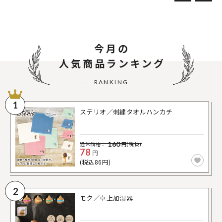
今月の
人気商品ランキング
RANKING
1
ステリオ／刺繍タオルハンカチ
160
通常価格：
円(税抜)
78
円
(税込86円)
2
モク／卓上加湿器