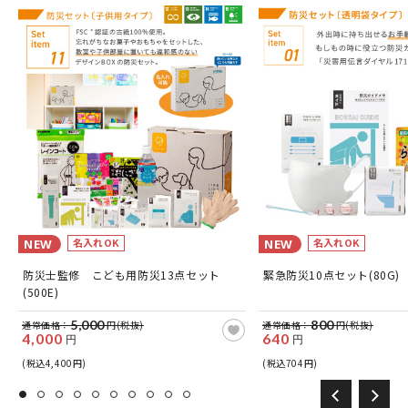
名入れOK
名入れOK
NEW
NEW
防災士監修 こども用防災13点セット
緊急防災10点セット(80G)
(500E)
5,000
800
通常価格：
円(税抜)
通常価格：
円(税抜)
4,000
640
円
円
(税込4,400円)
(税込704円)