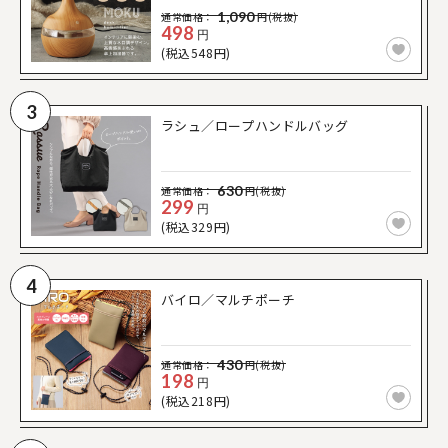
1,090
通常価格：
円(税抜)
498
円
(税込548円)
3
ラシュ／ロープハンドルバッグ
630
通常価格：
円(税抜)
299
円
(税込329円)
4
バイロ／マルチポーチ
430
通常価格：
円(税抜)
198
円
(税込218円)