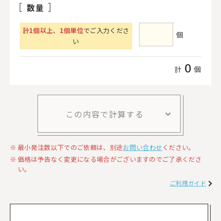
数量
計
1
個以上
、
1個単位
でご入力くださ
個
い
0
計
個
この内容で計算する
最小発注数以下でのご依頼は、別途
お問い合わせ
ください。
価格は予告なく変更になる場合がございますのでご了承くださ
い。
ご利用ガイド