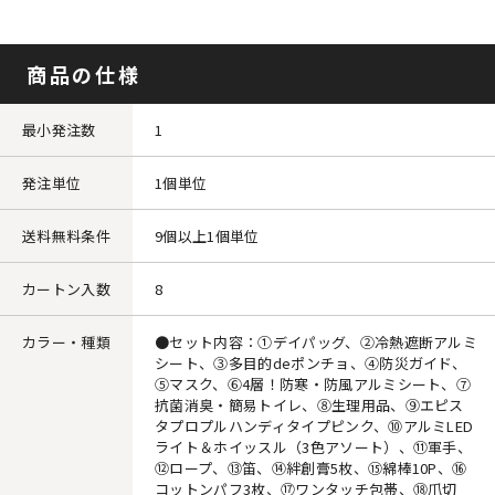
商品の仕様
最小発注数
1
発注単位
1個単位
送料無料条件
9個以上1個単位
カートン入数
8
カラー・種類
●セット内容：①デイパッグ、②冷熱遮断アルミ
シート、③多目的deポンチョ、④防災ガイド、
⑤マスク、⑥4層！防寒・防風アルミシート、⑦
抗菌消臭・簡易トイレ、⑧生理用品、⑨エピス
タプロプルハンディタイプピンク、⑩アルミLED
ライト＆ホイッスル（3色アソート）、⑪軍手、
⑫ロープ、⑬笛、⑭絆創膏5枚、⑮綿棒10P、⑯
コットンパフ3枚、⑰ワンタッチ包帯、⑱爪切