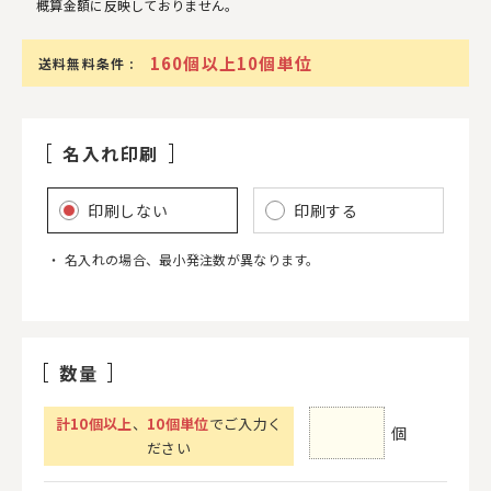
概算金額に反映しておりません。
160個以上10個単位
送料無料条件 :
名入れ印刷
印刷しない
印刷する
名入れの場合、最小発注数が異なります。
数量
計
10
個以上
、
10個単位
でご入力く
個
ださい