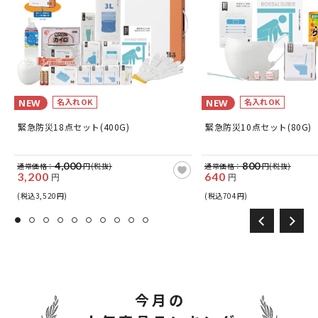
名入れOK
名入れOK
NEW
NEW
緊急防災18点セット(400G)
緊急防災10点セット(80G)
4,000
800
通常価格：
円(税抜)
通常価格：
円(税抜)
3,200
640
円
円
(税込3,520円)
(税込704円)
今月の