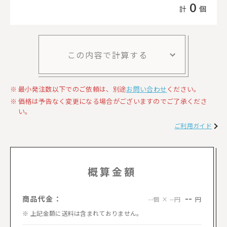
0
計
個
この内容で計算する
最小発注数以下でのご依頼は、別途
お問い合わせ
ください。
価格は予告なく変更になる場合がございますのでご了承くださ
い。
ご利用ガイド
概算金額
--
商品代金：
円
--個 × --円
上記金額に送料は含まれておりません。