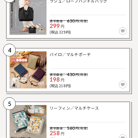
ラシュ／ロープハンドルバッグ
630
通常価格：
円(税抜)
299
円
(税込329円)
4
バイロ／マルチポーチ
430
通常価格：
円(税抜)
198
円
(税込218円)
5
リーフィン／マルチケース
560
通常価格：
円(税抜)
258
円