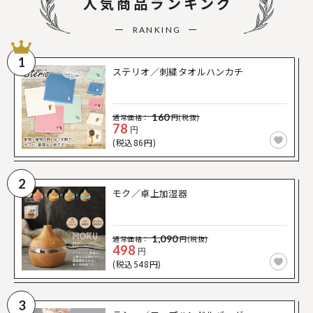
人気商品ランキング
RANKING
1
ステリオ／刺繍タオルハンカチ
160
通常価格：
円(税抜)
78
円
(税込86円)
2
モク／卓上加湿器
1,090
通常価格：
円(税抜)
498
円
(税込548円)
3