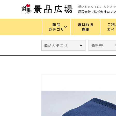
想いをカタチに。人と人
運営会社：株式会社ロマ
商品
選ばれる
ご利
カテゴリ
理由
ガイ
カテゴリ
エコバッグ
グリーンノベルティ
キッチン
ギフトセット
フェイス&ボディケア
防災・防犯グッズ
ファッション雑貨