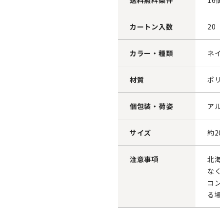
送料無料条件
16
カートン入数
20
カラー・種類
ネ
材質
ポ
個包装・荷姿
ア
サイズ
約2
注意事項
北
な
コ
る