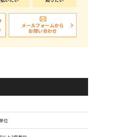
ポストイン
ばらまき、ショップイベント向け粗品・ノベ
7
メールフォームから
ルティ
日
お問い合わせ
個単位