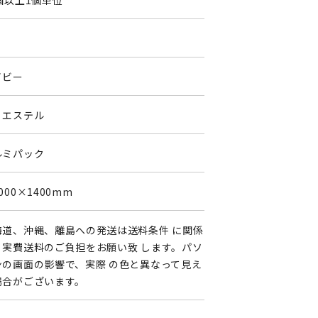
個以上1個単位
イビー
リエステル
ルミパック
000×1400mm
海道、沖縄、離島への発送は送料条件 に関係
く実費送料のご負担をお願い致 します。パソ
ンの画面の影響で、実際 の色と異なって見え
場合がございます。