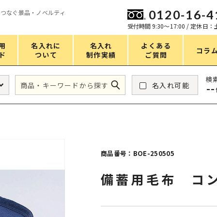
0120-16-4
をつなぐ景品・ノベルティ
ン
受付時間 9:30〜17:00 / 定休日
用
名入れに
名入れ
よくある
コラ
ド
ついて
制作実績
ご質問
価格
検
名入れ可能
--
タンブラー・ボトル
1～50円
アウトドア・レジャー
51～100円
掃除・洗濯
101～150円
バスグッズ
151～200円
商品番号：BOE-250505
スマホ・PCグッズ
201～250円
備蓄用毛布 コ
コスメグッズ
251～300円
食品・スイーツ
301～400円