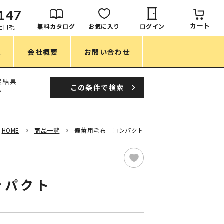
147
カート
無料カタログ
お気に入り
ログイン
：土日祝
ム
会社概要
お問い合わせ
季節
索結果
この条件で
検索
件
春ノベルティ
夏ノベルティ
HOME
商品一覧
備蓄用毛布 コンパクト
秋ノベルティ
冬ノベルティ
ンパクト
目的・シーン
サステナブル・環境配慮ノベルティ