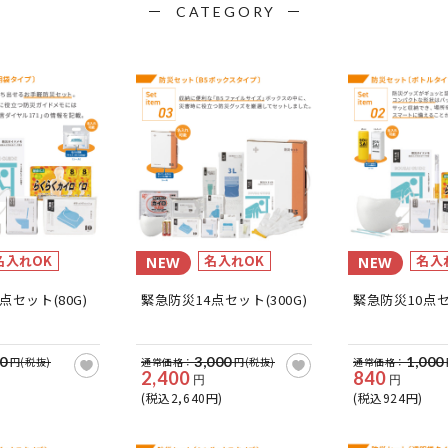
CATEGORY
名入れOK
名入れOK
名入
NEW
NEW
点セット(80G)
緊急防災14点セット(300G)
緊急防災10点セッ
0
3,000
1,000
円(税抜)
通常価格：
円(税抜)
通常価格：
2,400
840
円
円
(税込2,640円)
(税込924円)