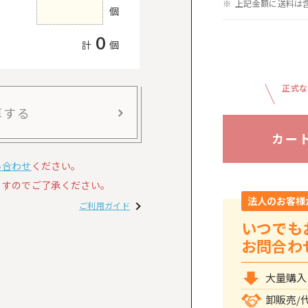
上記金額に送料は
個
0
計
個
正式な
算する
カー
い合わせ
ください。
すのでご了承ください。
法人のお客様
ご利用ガイド
いつでも
お問合わ
大量購入
卸販売/