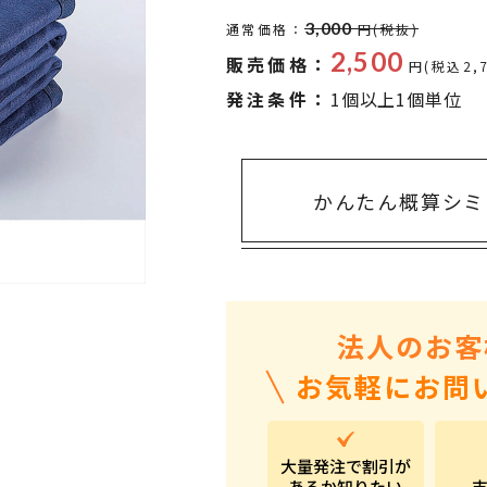
タオル・ハンカチ
401～500円
3,000
通常価格：
円(税抜)
傘・レイングッズ
501～1,000円
2,500
販売価格：
円(税込2,
UVケア
1,000～2,000円
発注条件：
1個以上1個単位
バッグ&ポーチ
2,000～3,000円
キャラクター雑貨
3,000～5,000円
かんたん概算シミ
すべてのカテゴリ
5,000円～
LL
法人のお客
お気軽にお問
大量発注で割引が
あるか知りたい