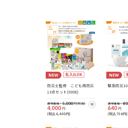
名入れOK
NEW
NEW
防災士監修 こども用防災
緊急防災10
13点セット(500E)
5,000
80
通常価格：
円(税抜)
通常価格：
4,000
640
円
円
(税込4,400円)
(税込704円)