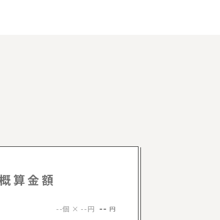
概算金額
--
--個 × --円
円