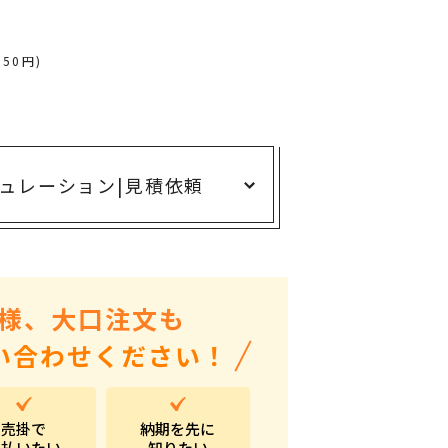
ありがとう・感謝の気持ち
アニマルグッズ
750円)
岐阜県産品
はなえみ
kanakono
ュレーション
|
見積依頼
展示会・イベント特集
安全大会ノベルティ・記念品特集
設立・周年・創業記念
インバウンド･外国人観光客向け特集
様、大口注文も
粗品・営業配布
い合わせください！
入学・卒業記念品
自治体・公共団体向け
売掛で
納期を先に
オープン・開業・開院
支払いたい
知りたい