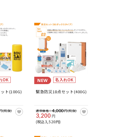
れOK
名入れOK
NEW
ト(100G)
緊急防災18点セット(400G)
4,000
円(税抜)
通常価格：
円(税抜)
3,200
円
(税込3,520円)