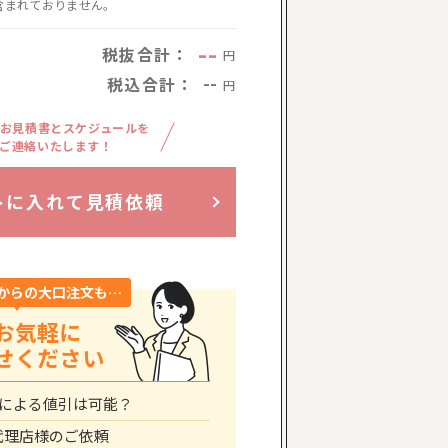
含まれておりません。
--
税抜合計：
円
税込合計：
--
円
お見積書とスケジュールを
ご連絡いたします！
トに入れて見積依頼
からの大口注文も…
お気軽に
せください
による値引は可能？
代理店様のご依頼