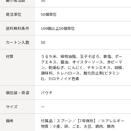
最小発注数
50
発注単位
50個単位
送料無料条件
100個以上50個単位
カートン入数
50
材質
うるち米、植物油脂、玉子そぼろ、食塩、ポー
クエキス、醤油、オイスターソース、赤ピーマ
ン、乾燥ねぎ、にんにく、チキンエキス、胡椒、
調味料、トレハロース、酸化防止剤(ビタミン
E)、カロチノイド色素
個包装・荷姿
パウチ
サイズ
ー
備考
付属品：スプーン／【7年保存】／※アレルギー
物質：小麦、卵、ごま、大豆、鶏肉、豚肉