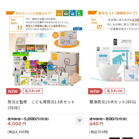
名入れOK
名入れOK
NEW
NEW
防災士監修 こども用防災13点セット
緊急防災10点セット(80G)
(500E)
5,000
800
通常価格：
円(税抜)
通常価格：
円(税抜)
4,000
640
円
円
(税込4,400円)
(税込704円)