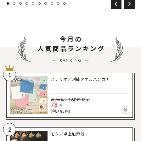
今月の
人気商品ランキング
RANKING
1
ステリオ／刺繍タオルハンカチ
160
通常価格：
円(税抜)
78
円
(税込86円)
2
モク／卓上加湿器