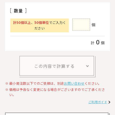
数量
計
50
個以上
、
50個単位
でご入力く
個
ださい
0
計
個
この内容で計算する
最小発注数以下でのご依頼は、別途
お問い合わせ
ください。
価格は予告なく変更になる場合がございますのでご了承くださ
い。
ご利用ガイド