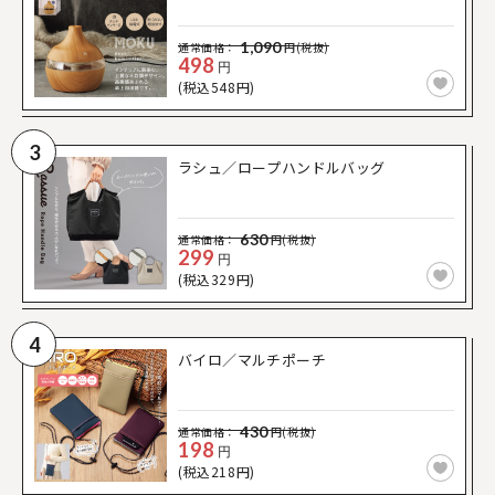
1,090
通常価格：
円(税抜)
498
円
(税込548円)
3
ラシュ／ロープハンドルバッグ
630
通常価格：
円(税抜)
299
円
(税込329円)
4
バイロ／マルチポーチ
430
通常価格：
円(税抜)
198
円
(税込218円)