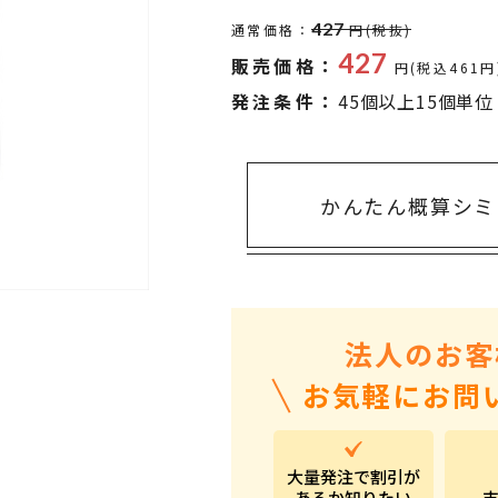
タオル・ハンカチ
401～500円
427
通常価格：
円(税抜)
傘・レイングッズ
501～1,000円
427
販売価格：
円(税込461円
UVケア
1,000～2,000円
発注条件：
45個以上15個単位
バッグ&ポーチ
2,000～3,000円
キャラクター雑貨
3,000～5,000円
かんたん概算シミ
すべてのカテゴリ
5,000円～
LL
法人のお客
お気軽にお問
大量発注で割引が
あるか知りたい