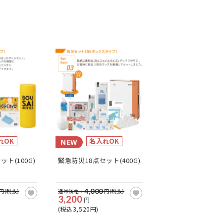
れOK
名入れOK
NEW
ト(100G)
緊急防災18点セット(400G)
4,000
円(税抜)
通常価格：
円(税抜)
3,200
円
(税込3,520円)