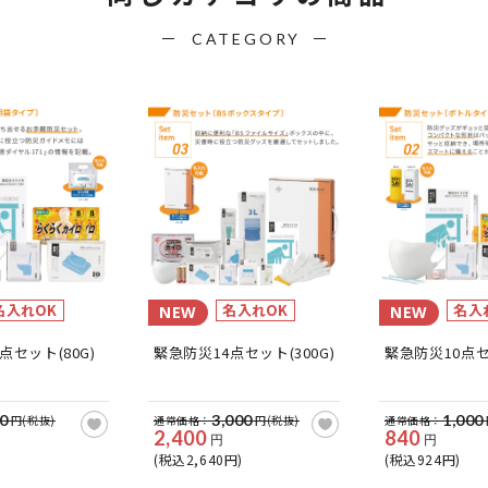
CATEGORY
名入れOK
名入れOK
名入
NEW
NEW
点セット(80G)
緊急防災14点セット(300G)
緊急防災10点セッ
0
3,000
1,000
円(税抜)
通常価格：
円(税抜)
通常価格：
2,400
840
円
円
(税込2,640円)
(税込924円)