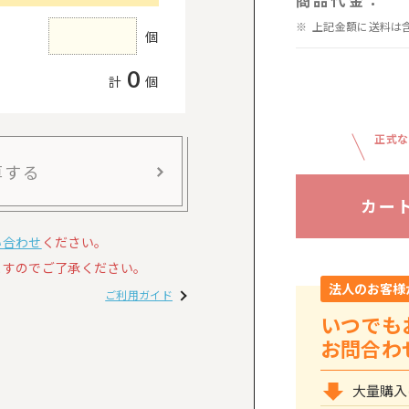
商品代金：
上記金額に送料は
個
0
計
個
正式な
算する
カー
い合わせ
ください。
すのでご了承ください。
法人のお客様
ご利用ガイド
いつでも
お問合わ
大量購入