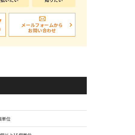
ポストイン
ばらまき、ショップイベント向け粗品・ノベ
7
メールフォームから
ルティ
日
お問い合わせ
個単位