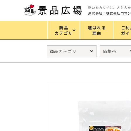
想いをカタチに。人と人
運営会社：株式会社ロマ
商品
選ばれる
ご利
カテゴリ
理由
ガイ
カテゴリ
エコバッグ
グリーンノベルティ
キッチン
ギフトセット
フェイス&ボディケア
防災・防犯グッズ
ファッション雑貨