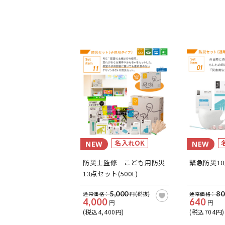
名入れOK
NEW
NEW
防災士監修 こども用防災
緊急防災10
13点セット(500E)
5,000
80
通常価格：
円(税抜)
通常価格：
4,000
640
円
円
(税込4,400円)
(税込704円)