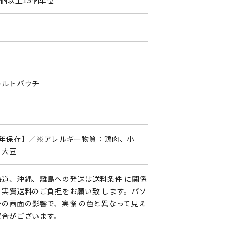
5個以上15個単位
トルトパウチ
3年保存】／※アレルギー物質：鶏肉、小
、大豆
海道、沖縄、離島への発送は送料条件 に関係
く実費送料のご負担をお願い致 します。パソ
ンの画面の影響で、実際 の色と異なって見え
場合がございます。