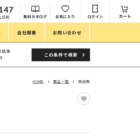
147
カート
無料カタログ
お気に入り
ログイン
：土日祝
ム
会社概要
お問い合わせ
季節
索結果
この条件で
検索
件
春ノベルティ
夏ノベルティ
HOME
商品一覧
筑前煮
秋ノベルティ
冬ノベルティ
目的・シーン
サステナブル・環境配慮ノベルティ