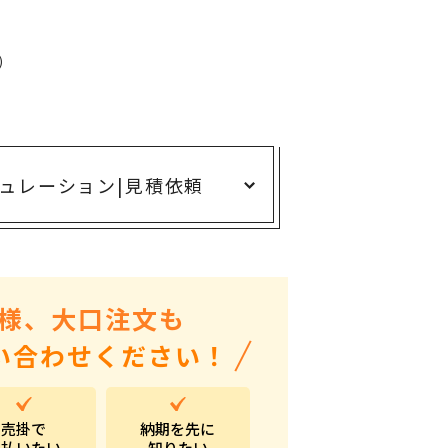
ありがとう・感謝の気持ち
アニマルグッズ
)
岐阜県産品
はなえみ
kanakono
ュレーション
|
見積依頼
展示会・イベント特集
安全大会ノベルティ・記念品特集
設立・周年・創業記念
インバウンド･外国人観光客向け特集
様、大口注文も
粗品・営業配布
い合わせください！
入学・卒業記念品
自治体・公共団体向け
売掛で
納期を先に
オープン・開業・開院
支払いたい
知りたい