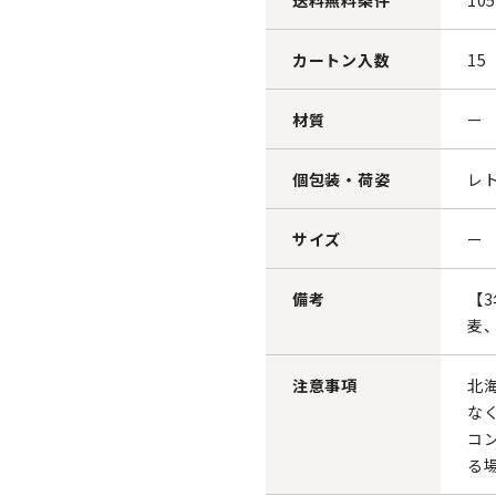
送料無料条件
10
カートン入数
15
材質
ー
個包装・荷姿
レ
サイズ
ー
備考
【
麦
注意事項
北
な
コ
る