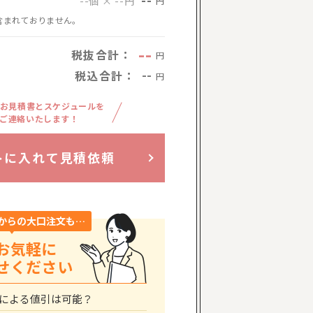
--
--個 × --円
円
含まれておりません。
--
税抜合計：
円
税込合計：
--
円
お見積書とスケジュールを
ご連絡いたします！
トに入れて見積依頼
からの大口注文も…
お気軽に
せください
による値引は可能？