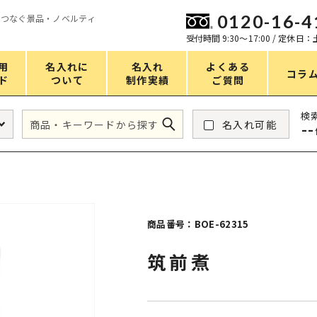
0120-16-4
をつなぐ景品・ノベルティ
ン
受付時間 9:30〜17:00 / 定休日
用
名入れに
名入れ
よくある
コラ
ド
ついて
制作実績
ご質問
価格
検
名入れ可能
--
タンブラー・ボトル
1～50円
アウトドア・レジャー
51～100円
掃除・洗濯
101～150円
バスグッズ
151～200円
商品番号：BOE-62315
スマホ・PCグッズ
201～250円
筑前煮
コスメグッズ
251～300円
食品・スイーツ
301～400円