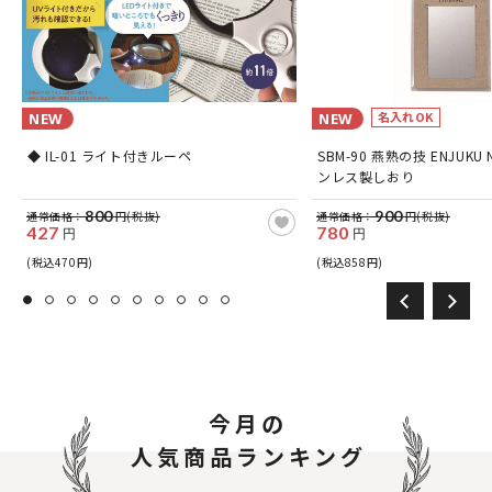
名入れOK
NEW
NEW
◆ IL-01 ライト付きルーペ
SBM-90 燕熟の技 ENJUKU 
ンレス製しおり
800
900
通常価格：
円(税抜)
通常価格：
円(税抜)
427
780
円
円
(税込470円)
(税込858円)
今月の
人気商品ランキング