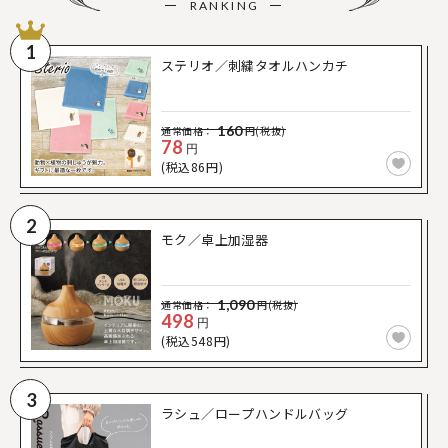
RANKING
1
ステリオ／刺繍タオルハンカチ
160
通常価格：
円(税抜)
78
円
(税込86円)
2
モク／卓上加湿器
1,090
通常価格：
円(税抜)
498
円
(税込548円)
3
ラシュ／ロープハンドルバッグ