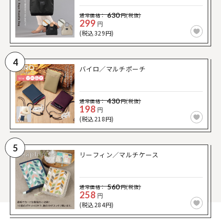
630
通常価格：
円(税抜)
299
円
(税込329円)
4
バイロ／マルチポーチ
430
通常価格：
円(税抜)
198
円
(税込218円)
5
リーフィン／マルチケース
560
通常価格：
円(税抜)
258
円
(税込284円)