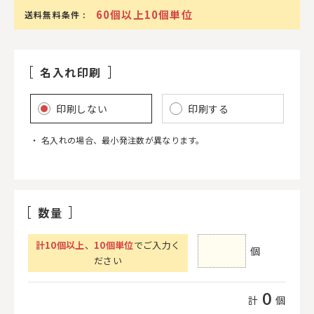
60個以上10個単位
送料無料条件 :
名入れ印刷
印刷しない
印刷する
名入れの場合、最小発注数が異なります。
数量
計
10
個以上
、
10個単位
でご入力く
個
ださい
0
計
個