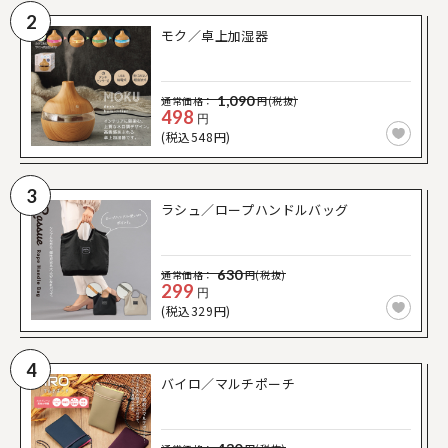
2
モク／卓上加湿器
1,090
通常価格：
円(税抜)
498
円
(税込548円)
3
ラシュ／ロープハンドルバッグ
630
通常価格：
円(税抜)
299
円
(税込329円)
4
バイロ／マルチポーチ