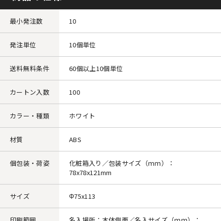
最小発注数
10
発注単位
10個単位
送料無料条件
60個以上10個単位
カートン入数
100
カラー・種類
ホワイト
材質
ABS
個包装・荷姿
化粧箱入り／包装サイズ（ｍｍ）：
78x78x121mm
サイズ
Φ75x113
印刷範囲
名入場所：本体側面／名入サイズ（ｍｍ）：