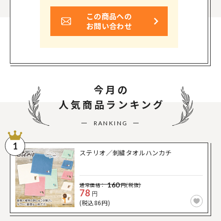
この商品への
お問い合わせ
今月の
人気商品ランキング
RANKING
1
ステリオ／刺繍タオルハンカチ
160
通常価格：
円(税抜)
78
円
(税込86円)