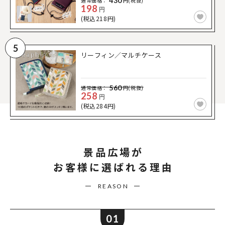
430
通常価格：
円(税抜)
198
円
(税込218円)
5
リーフィン／マルチケース
560
通常価格：
円(税抜)
258
円
(税込284円)
景品広場が
お客様に選ばれる理由
REASON
01