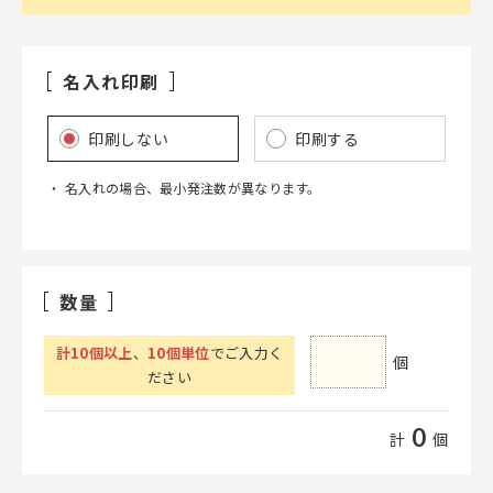
名入れ印刷
印刷しない
印刷する
名入れの場合、最小発注数が異なります。
数量
計
10
個以上
、
10個単位
でご入力く
個
ださい
0
計
個