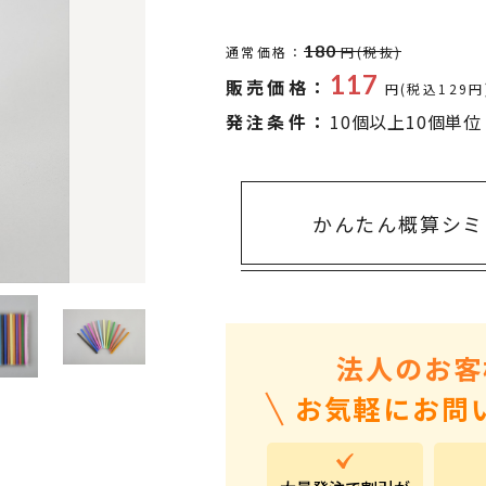
タオル・ハンカチ
401～500円
傘・レイングッズ
501～1,000円
180
通常価格：
円(税抜)
117
販売価格：
UVケア
1,000～2,000円
円(税込129円
発注条件：
10個以上10個単位
バッグ&ポーチ
2,000～3,000円
キャラクター雑貨
3,000～5,000円
すべてのカテゴリ
5,000円～
LL
かんたん概算シミ
法人のお客
お気軽にお問