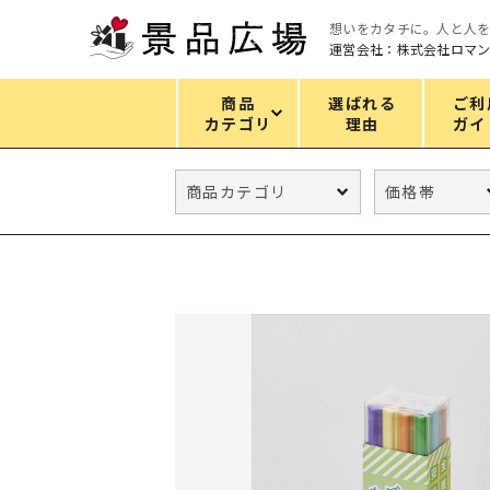
想いをカタチに。人と人
運営会社：株式会社ロマ
商品
選ばれる
ご利
カテゴリ
理由
ガイ
カテゴリ
エコバッグ
グリーンノベルティ
キッチン
ギフトセット
フェイス&ボディケア
防災・防犯グッズ
ファッション雑貨