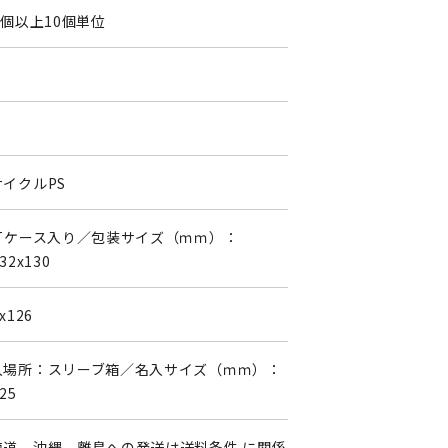
0個以上10個単位
0
サイクルPS
ETケース入り／包装サイズ（ｍｍ）：
32x130
x126
入場所：スリーブ箱／名入サイズ（ｍｍ）：
25
海道、沖縄、離島への発送は送料条件 に関係