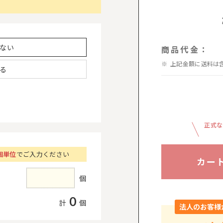
ない
商品代金：
上記金額に送料は
る
正式な
個単位
でご入力ください
カー
個
0
計
個
法人のお客様