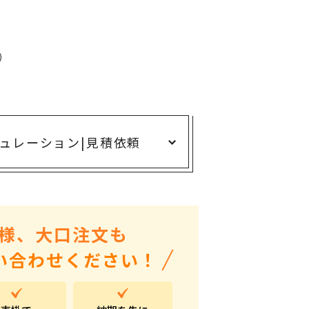
ありがとう・感謝の気持ち
アニマルグッズ
岐阜県産品
)
はなえみ
kanakono
展示会・イベント特集
ュレーション
|
見積依頼
安全大会ノベルティ・記念品特集
設立・周年・創業記念
インバウンド･外国人観光客向け特集
様、大口注文も
粗品・営業配布
い合わせください！
入学・卒業記念品
自治体・公共団体向け
オープン・開業・開院