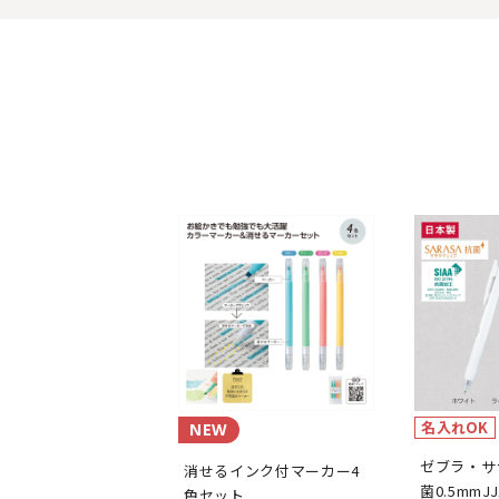
名入れOK
NEW
ゼブラ・サ
消せるインク付マーカー4
菌0.5mmJ
色セット