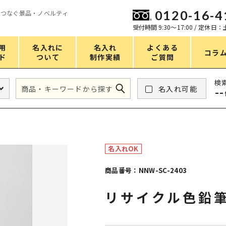
0120-16-4
をつなぐ景品・ノベルティ
ン
受付時間 9:30〜17:00 / 定休日
用
名入れに
名入れ
よくある
コラ
ド
ついて
制作実績
ご質問
価格
検
名入れ可能
--
タンブラー・ボトル
1～50円
アウトドア・レジャー
51～100円
掃除・洗濯
101～150円
名入れOK
バスグッズ
151～200円
商品番号：NNW-SC-2403
スマホ・PCグッズ
201～250円
リサイクル色鉛筆
コスメグッズ
251～300円
食品・スイーツ
301～400円