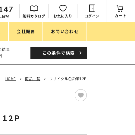
147
カート
無料カタログ
お気に入り
ログイン
：土日祝
ム
会社概要
お問い合わせ
季節
索結果
この条件で
検索
件
春ノベルティ
夏ノベルティ
HOME
商品一覧
リサイクル色鉛筆12P
秋ノベルティ
冬ノベルティ
目的・シーン
12P
サステナブル・環境配慮ノベルティ