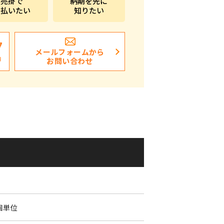
売掛で
納期を先に
支払いたい
知りたい
ポストイン
ばらまき、ショップイベント向け粗品・ノベ
ルティ
7
メールフォームから
日
お問い合わせ
個単位