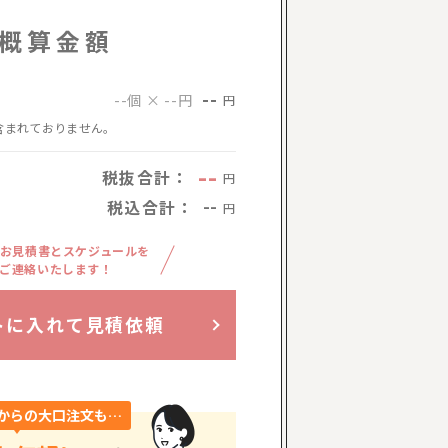
概算金額
--
--個 × --円
円
含まれておりません。
--
税抜合計：
円
税込合計：
--
円
お見積書とスケジュールを
ご連絡いたします！
トに入れて見積依頼
からの大口注文も…