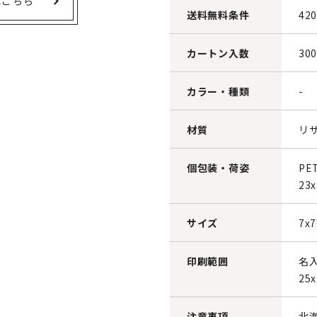
はこちら
送料無料条件
42
カートン入数
30
カラー・種類
-
材質
リ
個包装・荷姿
P
23x
サイズ
7x7
印刷範囲
名
25x
注意事項
北