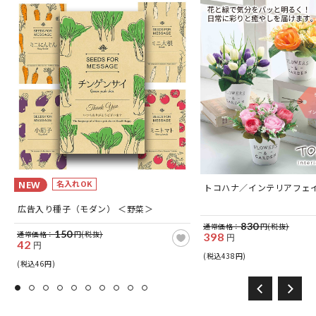
名入れOK
NEW
つ
トコハナ／インテリアフェ
広告入り種子（モダン） ＜野菜＞
830
通常価格：
円(税抜)
150
通常価格：
円(税抜)
398
円
42
円
(税込438円)
(税込46円)