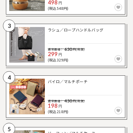
498
円
(税込548円)
3
ラシュ／ロープハンドルバッグ
630
通常価格：
円(税抜)
299
円
(税込329円)
4
バイロ／マルチポーチ
430
通常価格：
円(税抜)
198
円
(税込218円)
5