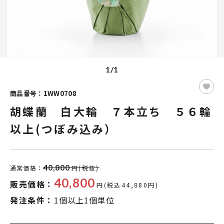
1/1
商品番号：1WW0708
胡蝶蘭 白大輪 ７本立ち ５６輪
以上(つぼみ込み）
40,800
通常価格：
円(税抜)
40,800
販売価格：
円(税込44,880円)
発注条件：
1個以上1個単位