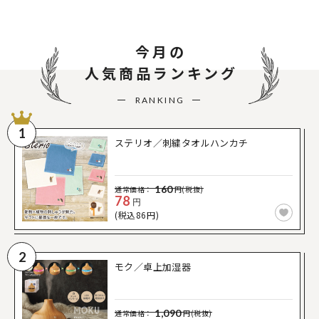
今月の
人気商品ランキング
RANKING
1
ステリオ／刺繍タオルハンカチ
160
通常価格：
円(税抜)
78
円
(税込86円)
2
モク／卓上加湿器
1,090
通常価格：
円(税抜)