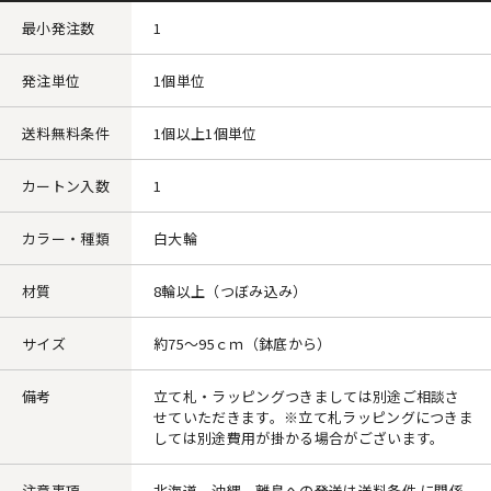
最小発注数
1
発注単位
1個単位
送料無料条件
1個以上1個単位
カートン入数
1
カラー・種類
白大輪
材質
8輪以上（つぼみ込み）
サイズ
約75～95ｃｍ（鉢底から）
備考
立て札・ラッピングつきましては別途ご相談さ
せていただきます。※立て札ラッピングにつきま
しては別途費用が掛かる場合がございます。
注意事項
北海道、沖縄、離島への発送は送料条件 に関係