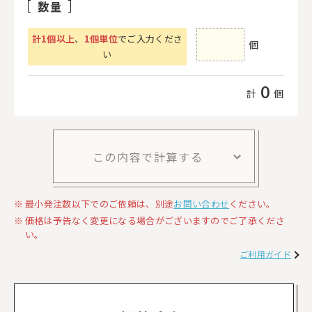
数量
計
1
個以上
、
1個単位
でご入力くださ
個
い
0
計
個
この内容で計算する
最小発注数以下でのご依頼は、別途
お問い合わせ
ください。
価格は予告なく変更になる場合がございますのでご了承くださ
い。
ご利用ガイド