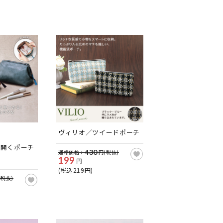
ヴィリオ／ツイードポーチ
く開くポーチ
430
通常価格：
円(税抜)
199
円
(税込219円)
(税抜)