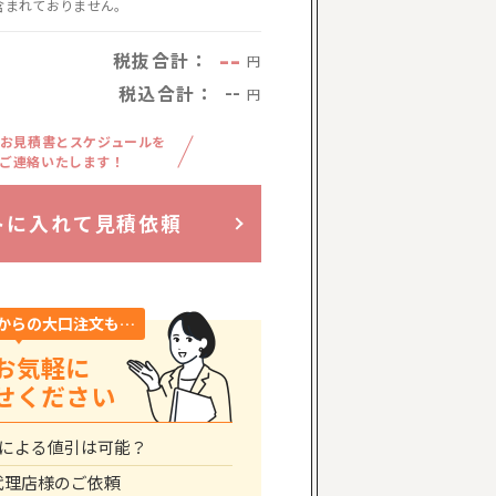
含まれておりません。
--
税抜合計：
円
税込合計：
--
円
お見積書とスケジュールを
ご連絡いたします！
トに入れて見積依頼
からの大口注文も…
お気軽に
せください
による値引は可能？
代理店様のご依頼