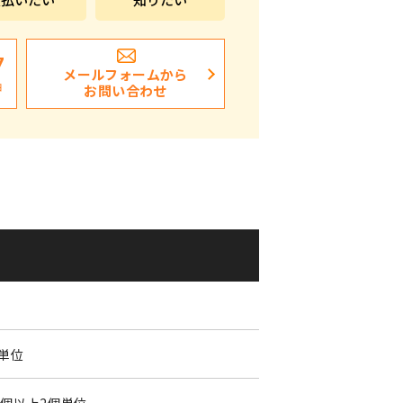
ポストイン
ばらまき、ショップイベント向け粗品・ノベ
7
メールフォームから
ルティ
日
お問い合わせ
4
個単位