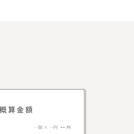
概算金額
--
--個 × --円
円