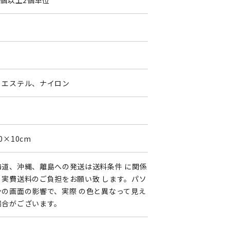
4個以上2個単位
0
リエステル、ナイロン
0×10cm
海道、沖縄、離島への発送は送料条件 に関係
く実費送料のご負担をお願い致 します。パソ
ンの画面の影響で、実際 の色と異なって見え
場合がございます。