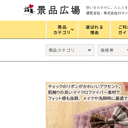
想いをカタチに。人と人
運営会社：株式会社ロマ
商品
選ばれる
ご利
カテゴリ
理由
ガイ
カテゴリ
エコバッグ
グリーンノベルティ
キッチン
ギフトセット
フェイス&ボディケア
防災・防犯グッズ
ファッション雑貨