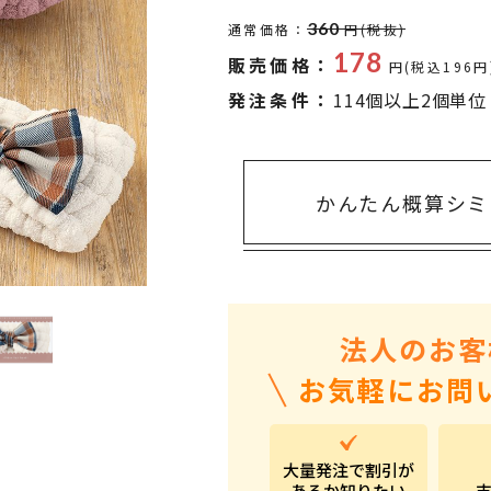
タオル・ハンカチ
401～500円
360
通常価格：
円(税抜)
傘・レイングッズ
501～1,000円
178
販売価格：
円(税込196円
UVケア
1,000～2,000円
発注条件：
114個以上2個単位
バッグ&ポーチ
2,000～3,000円
キャラクター雑貨
3,000～5,000円
かんたん概算シミ
すべてのカテゴリ
5,000円～
LL
法人のお客
お気軽にお問
大量発注で割引が
あるか知りたい