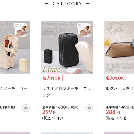
CATEGORY
名入れOK
名入れOK
型ポーチ ゴー
リネオ／縦型ポーチ ブラ
ルクバ／大き
ック
0
630
490
円(税抜)
通常価格：
円(税抜)
通常価格：
円
299
288
円
円
(税込329円)
(税込317円)