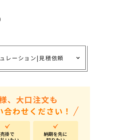
ありがとう・感謝の気持ち
アニマルグッズ
)
岐阜県産品
はなえみ
kanakono
ュレーション
|
見積依頼
展示会・イベント特集
安全大会ノベルティ・記念品特集
設立・周年・創業記念
インバウンド･外国人観光客向け特集
様、大口注文も
粗品・営業配布
い合わせください！
入学・卒業記念品
自治体・公共団体向け
売掛で
納期を先に
オープン・開業・開院
支払いたい
知りたい