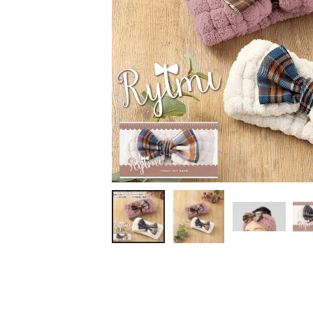
ティッシュ・ロール
ペン・筆記用具
ステーショナリー
生活雑貨・便利グッズ
衛生用品特集
カタログギフト
A