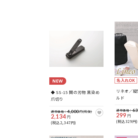
名入れOK
NEW
リネオ／縦
◆ SS-15 関の刃物 黒染め
ルド
爪切り
63
通常価格：
4,000
通常価格：
円(税抜)
299
2,134
円
円
(税込329円)
(税込2,347円)