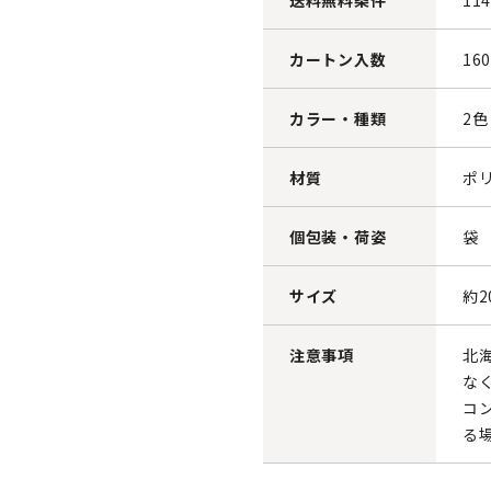
送料無料条件
11
カートン入数
16
カラー・種類
2色
材質
ポ
個包装・荷姿
袋
サイズ
約2
注意事項
北
な
コ
る