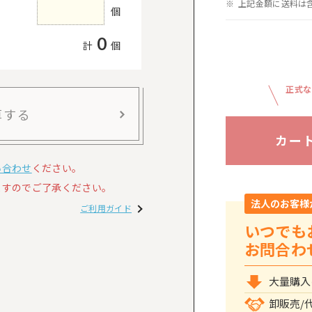
上記金額に送料は
個
0
計
個
正式な
算する
カー
い合わせ
ください。
すのでご了承ください。
法人のお客様
ご利用ガイド
いつでも
お問合わ
大量購入
卸販売/