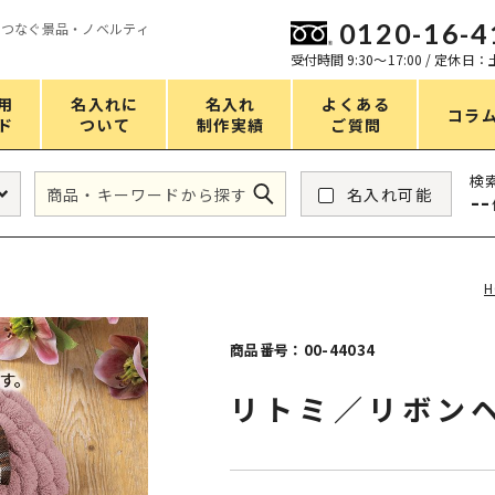
0120-16-4
をつなぐ景品・ノベルティ
ン
受付時間 9:30〜17:00 / 定休日
用
名入れに
名入れ
よくある
コラ
ド
ついて
制作実績
ご質問
価格
検
名入れ可能
--
タンブラー・ボトル
1～50円
アウトドア・レジャー
51～100円
H
掃除・洗濯
101～150円
バスグッズ
151～200円
商品番号：00-44034
スマホ・PCグッズ
201～250円
リトミ／リボン
コスメグッズ
251～300円
食品・スイーツ
301～400円