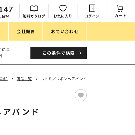
147
カート
無料カタログ
お気に入り
ログイン
：土日祝
ム
会社概要
お問い合わせ
季節
索結果
この条件で
検索
件
春ノベルティ
夏ノベルティ
OME
商品一覧
リトミ／リボンヘアバンド
秋ノベルティ
冬ノベルティ
ヘアバンド
目的・シーン
サステナブル・環境配慮ノベルティ