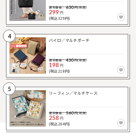
630
通常価格：
円(税抜)
299
円
(税込329円)
4
バイロ／マルチポーチ
430
通常価格：
円(税抜)
198
円
(税込218円)
5
リーフィン／マルチケース
560
通常価格：
円(税抜)
258
円
(税込284円)