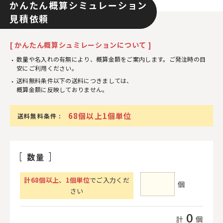
かんたん概算シミュレーション
見積依頼
[ かんたん概算シュミレーションについて ]
数量や名入れの有無により、概算金額をご案内します。ご発注時の目
安にご利用ください。
送料無料条件以下の送料につきましては、
概算金額に反映しておりません。
68個以上1個単位
送料無料条件 :
数量
計
68
個以上
、
1個単位
でご入力くだ
個
さい
0
計
個