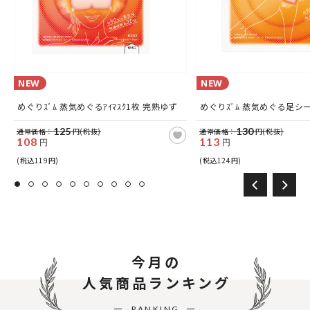
NEW
NEW
タ
めぐりｽﾞﾑ 蒸気めぐるｱｲﾏｽｸ1枚 完熟ゆず
めぐりｽﾞﾑ 蒸気めぐる足シ
125
130
通常価格：
円(税抜)
通常価格：
円(税抜)
108
113
円
円
(税込119円)
(税込124円)
今月の
人気商品ランキング
RANKING