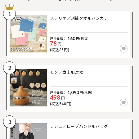
1
ステリオ／刺繍タオルハンカチ
160
通常価格：
円(税抜)
78
円
(税込86円)
2
モク／卓上加湿器
1,090
通常価格：
円(税抜)
498
円
(税込548円)
3
ラシュ／ロープハンドルバッグ