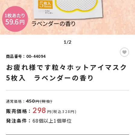
1/2
商品番号：00-44094
お疲れ様です粒々ホットアイマスク
5枚入 ラベンダーの香り
450
通常価格：
円(税抜)
298
販売価格：
円(税込328円)
発注条件：
68個以上1個単位