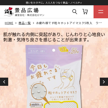
想いをカタチに。人と人をつなぐ景品・ノベルティ
HOME
商品一覧
お疲れ様です粒々ホットアイマスク5枚入 ラベンダーの香り