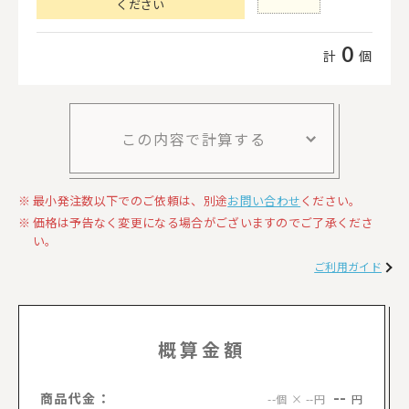
ください
0
計
個
この内容で計算する
最小発注数以下でのご依頼は、別途
お問い合わせ
ください。
価格は予告なく変更になる場合がございますのでご了承くださ
い。
ご利用ガイド
概算金額
--
商品代金：
円
--個 × --円