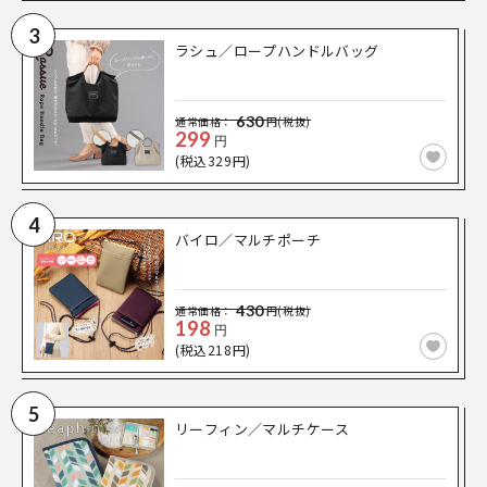
3
ラシュ／ロープハンドルバッグ
630
通常価格：
円(税抜)
299
円
(税込329円)
4
バイロ／マルチポーチ
430
通常価格：
円(税抜)
198
円
(税込218円)
5
リーフィン／マルチケース