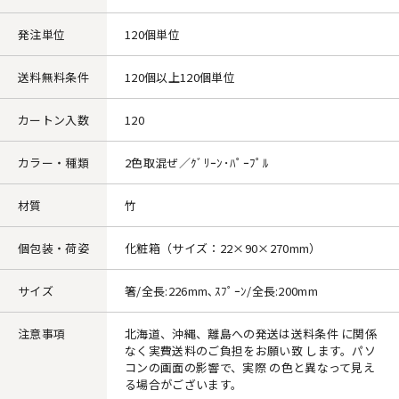
発注単位
120個単位
送料無料条件
120個以上120個単位
カートン入数
120
カラー・種類
2色取混ぜ／ｸﾞﾘｰﾝ･ﾊﾟｰﾌﾟﾙ
材質
竹
個包装・荷姿
化粧箱（サイズ：22×90×270mm）
サイズ
箸/全長:226mm､ｽﾌﾟｰﾝ/全長:200mm
注意事項
北海道、沖縄、離島への発送は送料条件 に関係
なく実費送料のご負担をお願い致 します。パソ
コンの画面の影響で、実際 の色と異なって見え
る場合がございます。