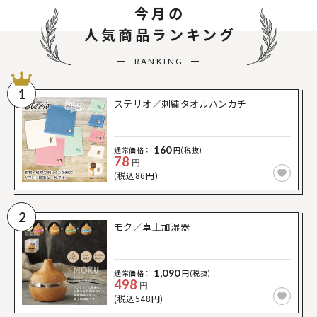
今月の
人気商品ランキング
RANKING
1
ステリオ／刺繍タオルハンカチ
160
通常価格：
円(税抜)
78
円
(税込86円)
2
モク／卓上加湿器
1,090
通常価格：
円(税抜)
498
円
(税込548円)