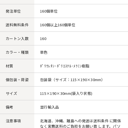
発注単位
160個単位
送料無料条件
160個以上160個単位
カートン入数
160
カラー・種類
単色
材質
ﾎﾟﾘｳﾚﾀﾝ･ﾎﾟﾘｴｽﾃﾙ･ﾒﾗﾐﾝ樹脂
個包装・荷姿
包装袋（サイズ：115×190×30mm）
サイズ
115×190×30mm(袋入り状態)
備考
並行輸入品
注意事項
北海道、沖縄、離島への発送は送料条件 に関係
なく実費送料のご負担をお願い致 します。パソ