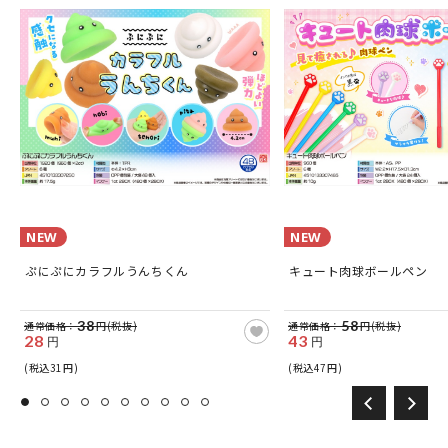
NEW
NEW
ぷにぷにカラフルうんちくん
キュート肉球ボールペン
38
58
通常価格：
円(税抜)
通常価格：
円(税抜)
28
43
円
円
(税込31円)
(税込47円)