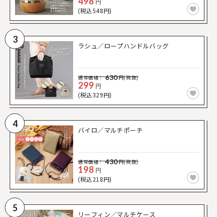
498
円
(税込548円)
3
ラシュ／ロープハンドルバッグ
630
通常価格：
円(税抜)
299
円
(税込329円)
4
バイロ／マルチポーチ
430
通常価格：
円(税抜)
198
円
(税込218円)
5
リーフィン／マルチケース