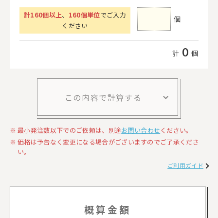
計
160
個以上
、
160個単位
でご入力
個
ください
0
計
個
この内容で計算する
最小発注数以下でのご依頼は、別途
お問い合わせ
ください。
価格は予告なく変更になる場合がございますのでご了承くださ
い。
ご利用ガイド
概算金額