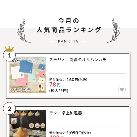
今月の
人気商品ランキング
RANKING
1
ステリオ／刺繍タオルハンカチ
160
通常価格：
円(税抜)
78
円
(税込86円)
2
モク／卓上加湿器
1,090
通常価格：
円(税抜)