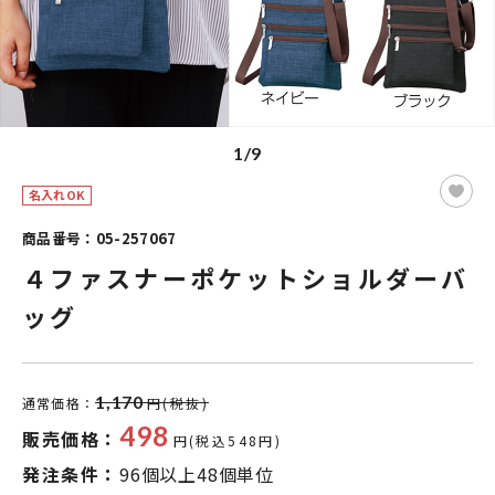
1/9
名入れOK
商品番号：05-257067
４ファスナーポケットショルダーバ
ッグ
1,170
通常価格：
円(税抜)
498
販売価格：
円(税込548円)
発注条件：
96個以上48個単位