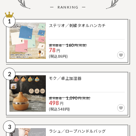
RANKING
1
ステリオ／刺繍タオルハンカチ
160
通常価格：
円(税抜)
78
円
(税込86円)
2
モク／卓上加湿器
1,090
通常価格：
円(税抜)
498
円
(税込548円)
3
ラシュ／ロープハンドルバッグ