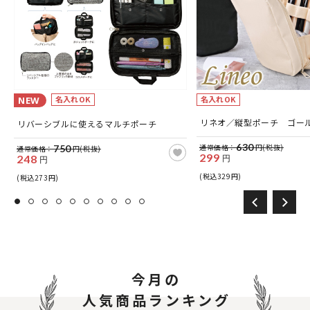
名入れOK
名入れOK
NEW
リネオ／縦型ポーチ ゴー
リバーシブルに使えるマルチポーチ
630
通常価格：
円(税抜)
750
通常価格：
円(税抜)
299
248
円
円
(税込329円)
(税込273円)
今月の
人気商品ランキング