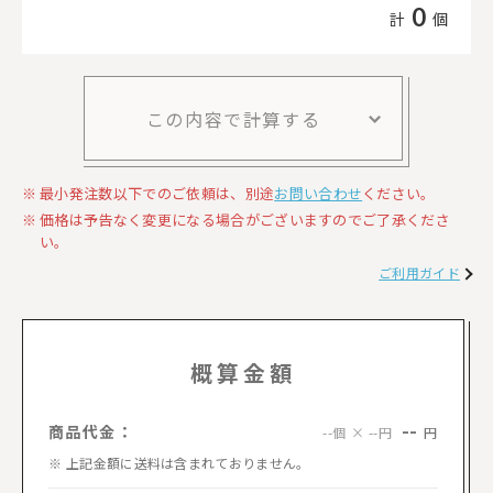
0
計
個
この内容で計算する
最小発注数以下でのご依頼は、別途
お問い合わせ
ください。
価格は予告なく変更になる場合がございますのでご了承くださ
い。
ご利用ガイド
概算金額
--
商品代金：
円
--個 × --円
上記金額に送料は含まれておりません。