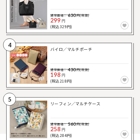
630
通常価格：
円(税抜)
299
円
(税込329円)
4
バイロ／マルチポーチ
430
通常価格：
円(税抜)
198
円
(税込218円)
5
リーフィン／マルチケース
560
通常価格：
円(税抜)
258
円
(税込284円)