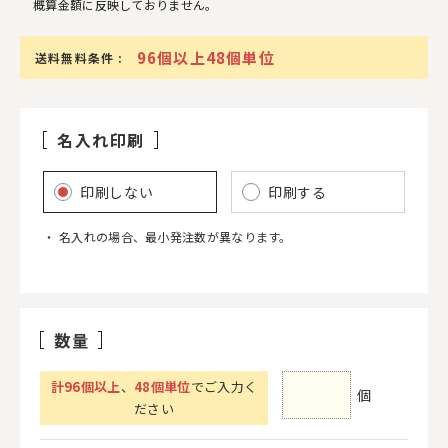
概算金額に反映しておりません。
96個以上48個単位
送料無料条件 :
名入れ印刷
印刷しない
印刷する
名入れの場合、最小発注数が異なります。
数量
計
96
個以上
、
48個単位
でご入力く
個
ださい