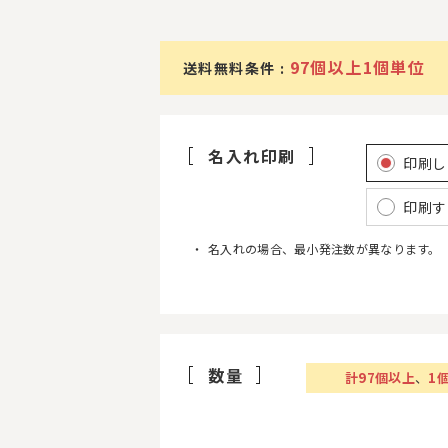
97個以上1個単位
送料無料条件 :
名入れ印刷
印刷し
印刷す
名入れの場合、最小発注数が異なります。
数量
計
97
個以上
、
1