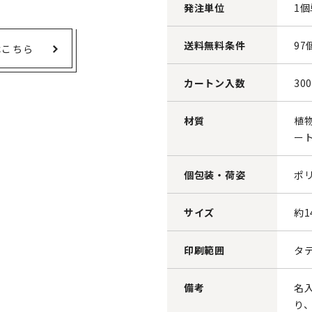
発注単位
1
送料無料条件
97
はこちら
カートン入数
30
材質
植
ー
個包装・荷姿
ポ
サイズ
約1
印刷範囲
タテ
備考
名
り