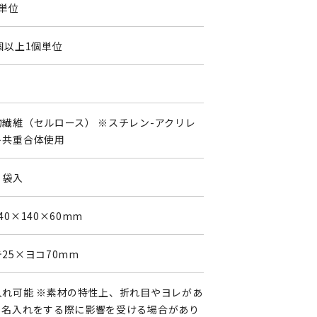
個単位
個以上1個単位
0
物繊維（セルロース） ※スチレン-アクリレ
ト共重合体使用
リ袋入
40×140×60mm
25×ヨコ70mm
入れ可能 ※素材の特性上、折れ目やヨレがあ
、名入れをする際に影響を受ける場合があり