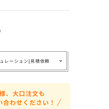
ありがとう・感謝の気持ち
アニマルグッズ
岐阜県産品
はなえみ
)
kanakono
展示会・イベント特集
安全大会ノベルティ・記念品特集
ュレーション
|
見積依頼
設立・周年・創業記念
インバウンド･外国人観光客向け特集
粗品・営業配布
入学・卒業記念品
様、大口注文も
自治体・公共団体向け
い合わせください！
オープン・開業・開院