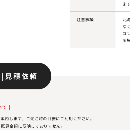
ま
注意事項
北
な
コ
る
ン
|
見積依頼
て ]
ご案内します。ご発注時の目安にご利用ください。
、
概算金額に反映しておりません。