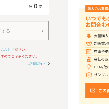
0
計
個
法人のお客様
いつでも
お問合わ
算する
大量購入
卸販売/
い合わせ
ください。
在庫や納
すのでご了承ください。
会社の規
ご利用ガイド
OEM/
サンプル
この