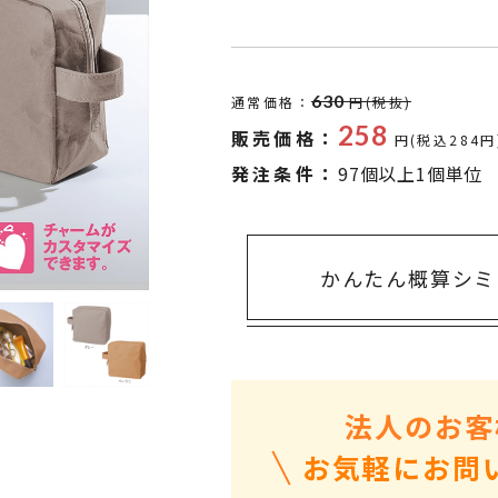
タオル・ハンカチ
401～500円
傘・レイングッズ
501～1,000円
UVケア
1,000～2,000円
630
通常価格：
円(税抜)
バッグ&ポーチ
2,000～3,000円
258
販売価格：
円(税込284円
キャラクター雑貨
3,000～5,000円
発注条件：
97個以上1個単位
すべてのカテゴリ
5,000円～
LL
かんたん概算シミ
法人のお客
お気軽にお問