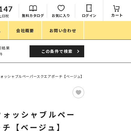
147
カート
無料カタログ
お気に入り
ログイン
：土日祝
ム
会社概要
お問い合わせ
季節
索結果
この条件で
検索
件
春ノベルティ
夏ノベルティ
ォッシャブルペーパースクエアポーチ【ベージュ】
秋ノベルティ
冬ノベルティ
目的・シーン
ウォッシャブルペー
サステナブル・環境配慮ノベルティ
ーチ【ベージュ】