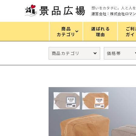
想いをカタチに。人と人
運営会社：株式会社ロマ
商品
選ばれる
ご利
カテゴリ
理由
ガイ
カテゴリ
エコバッグ
グリーンノベルティ
キッチン
ギフトセット
フェイス&ボディケア
防災・防犯グッズ
ファッション雑貨