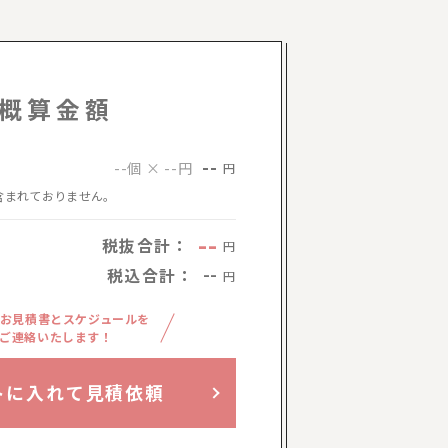
概算金額
--
--個 × --円
円
含まれておりません。
--
税抜合計：
円
税込合計：
--
円
お見積書とスケジュールを
ご連絡いたします！
トに入れて見積依頼