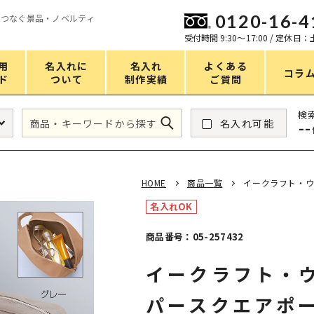
0120-16-4
をつなぐ景品・ノベルティ
ン
受付時間 9:30〜17:00 / 定休日
用
名入れに
名入れ
よくある
コラ
ド
ついて
制作実績
ご質問
価格
検
名入れ可能
--
タンブラー・ボトル
1～50円
アウトドア・レジャー
51～100円
HOME
商品一覧
イークラフト・ウ
掃除・洗濯
101～150円
名入れOK
バスグッズ
151～200円
商品番号：05-257432
スマホ・PCグッズ
201～250円
イークラフト・
コスメグッズ
251～300円
食品・スイーツ
301～400円
パースクエアポ