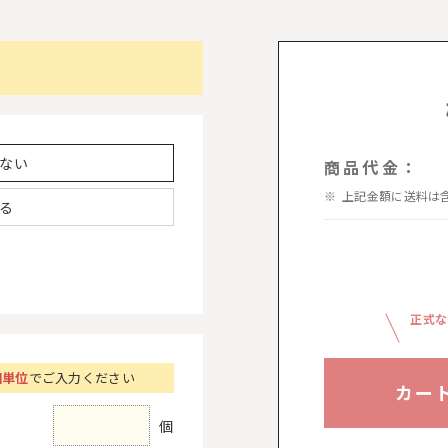
ない
商品代金：
上記金額に送料は
る
正式な
個単位
でご入力ください
カー
個