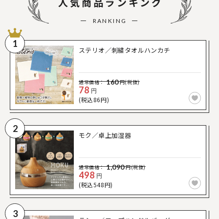
人気商品ランキング
RANKING
1
ステリオ／刺繍タオルハンカチ
160
通常価格：
円(税抜)
78
円
(税込86円)
2
モク／卓上加湿器
1,090
通常価格：
円(税抜)
498
円
(税込548円)
3