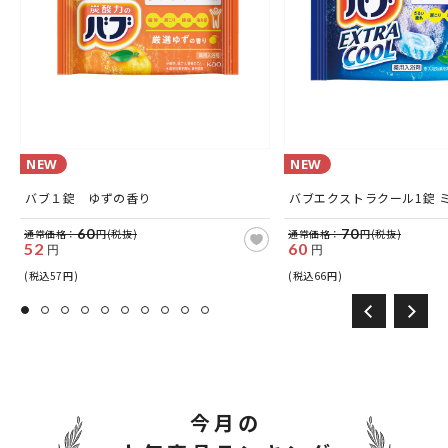
NEW
NEW
バブ１錠 ゆずの香り
バブエクストラクール1錠 
60
70
通常価格：
円(税抜)
通常価格：
円(税抜)
52
60
円
円
(税込57円)
(税込66円)
今月の