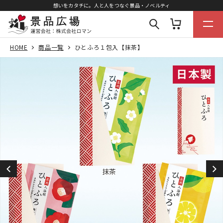
想いをカタチに。人と人をつなぐ景品・ノベルティ
HOME
商品一覧
ひとふろ１包入【抹茶】