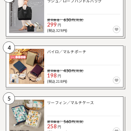
ラシュ／ロープハンドルバッグ
630
通常価格：
円(税抜)
299
円
(税込329円)
4
バイロ／マルチポーチ
430
通常価格：
円(税抜)
198
円
(税込218円)
5
リーフィン／マルチケース
560
通常価格：
円(税抜)
258
円