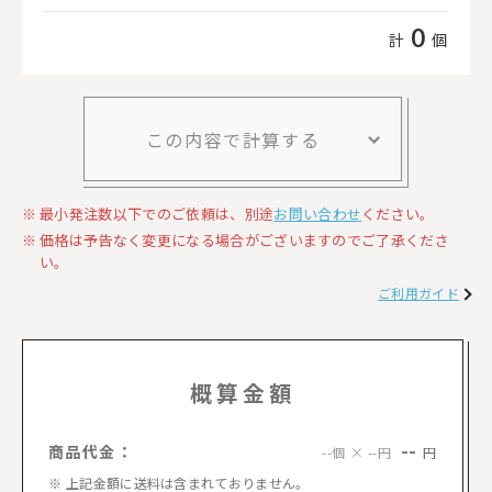
0
計
個
この内容で計算する
最小発注数以下でのご依頼は、別途
お問い合わせ
ください。
価格は予告なく変更になる場合がございますのでご了承くださ
い。
ご利用ガイド
概算金額
--
商品代金：
円
--個 × --円
上記金額に送料は含まれておりません。