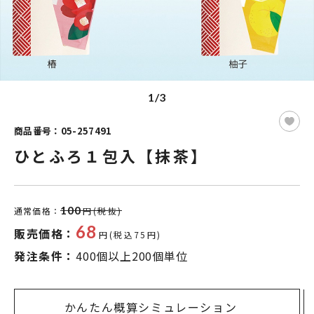
1/3
商品番号：05-257491
ひとふろ１包入【抹茶】
100
通常価格：
円(税抜)
68
販売価格：
円(税込75円)
発注条件：
400個以上200個単位
かんたん概算シミュレーション