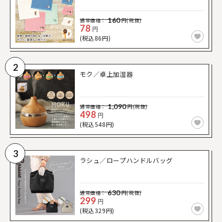
160
通常価格：
円(税抜)
78
円
(税込86円)
2
モク／卓上加湿器
1,090
通常価格：
円(税抜)
498
円
(税込548円)
3
ラシュ／ロープハンドルバッグ
630
通常価格：
円(税抜)
299
円
(税込329円)