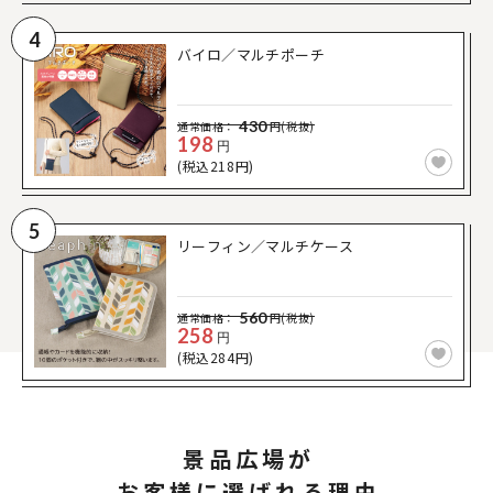
4
バイロ／マルチポーチ
430
通常価格：
円(税抜)
198
円
(税込218円)
5
リーフィン／マルチケース
560
通常価格：
円(税抜)
258
円
(税込284円)
景品広場が
お客様に選ばれる理由