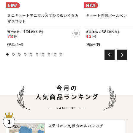
NEW
NEW
ミニキュートアニマルおすわりぬいぐるみ
キュート肉球ボールペン
マスコット
104
58
通常価格：
円(税抜)
通常価格：
円(税抜)
78
43
円
円
(税込86円)
(税込47円)
今月の
人気商品ランキング
RANKING
1
ステリオ／刺繍タオルハンカチ