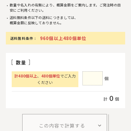
数量や名入れの有無により、概算金額をご案内します。ご発注時の目
安にご利用ください。
送料無料条件以下の送料につきましては、
概算金額に反映しておりません。
960個以上480個単位
送料無料条件 :
数量
計
480
個以上
、
480個単位
でご入力
個
ください
0
計
個
この内容で計算する