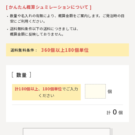
[ かんたん概算シュミレーションについて ]
数量や名入れの有無により、概算金額をご案内します。ご発注時の目
安にご利用ください。
送料無料条件以下の送料につきましては、
概算金額に反映しておりません。
360個以上180個単位
送料無料条件 :
数量
計
180
個以上
、
180個単位
でご入力
個
ください
0
計
個