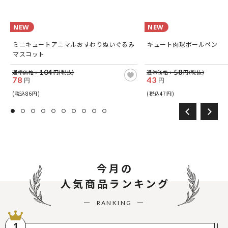
NEW
NEW
ミニキュートアニマルおすわりぬいぐるみ
キュート肉球ボールペン
マスコット
104
58
通常価格：
円(税抜)
通常価格：
円(税抜)
78
43
円
円
(税込86円)
(税込47円)
今月の
人気商品ランキング
RANKING
1