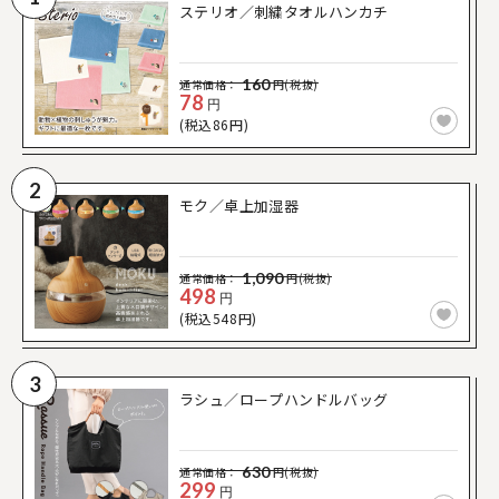
ステリオ／刺繍タオルハンカチ
160
通常価格：
円(税抜)
78
円
(税込86円)
2
モク／卓上加湿器
1,090
通常価格：
円(税抜)
498
円
(税込548円)
3
ラシュ／ロープハンドルバッグ
630
通常価格：
円(税抜)
299
円