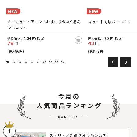
NEW
NEW
ミニキュートアニマルおすわりぬいぐるみ
キュート肉球ボールペン
マスコット
104
58
通常価格：
円(税抜)
通常価格：
円(税抜)
78
43
円
円
(税込86円)
(税込47円)
今月の
人気商品ランキング
RANKING
1
ステリオ／刺繍タオルハンカチ