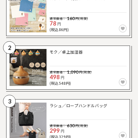
160
通常価格：
円(税抜)
78
円
(税込86円)
2
モク／卓上加湿器
1,090
通常価格：
円(税抜)
498
円
(税込548円)
3
ラシュ／ロープハンドルバッグ
630
通常価格：
円(税抜)
299
円
(税込329円)