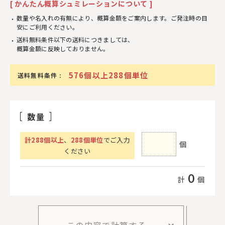
[ かんたん概算シュミレーションについて ]
数量や名入れの有無により、概算金額をご案内します。ご発注時の目
安にご利用ください。
送料無料条件以下の送料につきましては、
概算金額に反映しておりません。
576個以上288個単位
送料無料条件 :
数量
計
288
個以上
、
288個単位
でご入力
個
ください
0
計
個
この内容で計算する