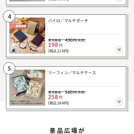
4
バイロ／マルチポーチ
430
通常価格：
円(税抜)
198
円
(税込218円)
5
リーフィン／マルチケース
560
通常価格：
円(税抜)
258
円
(税込284円)
景品広場が