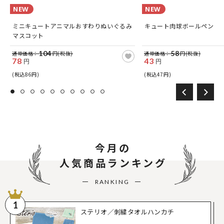
NEW
NEW
ミニキュートアニマルおすわりぬいぐるみ
キュート肉球ボールペン
マスコット
104
58
通常価格：
円(税抜)
通常価格：
円(税抜)
78
43
円
円
(税込86円)
(税込47円)
今月の
人気商品ランキング
RANKING
1
ステリオ／刺繍タオルハンカチ