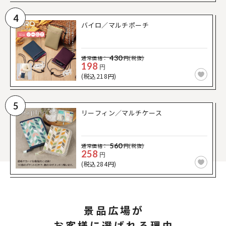
4
バイロ／マルチポーチ
430
通常価格：
円(税抜)
198
円
(税込218円)
5
リーフィン／マルチケース
560
通常価格：
円(税抜)
258
円
(税込284円)
景品広場が
お客様に選ばれる理由