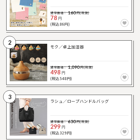
160
通常価格：
円(税抜)
78
円
(税込86円)
2
モク／卓上加湿器
1,090
通常価格：
円(税抜)
498
円
(税込548円)
3
ラシュ／ロープハンドルバッグ
630
通常価格：
円(税抜)
299
円
(税込329円)