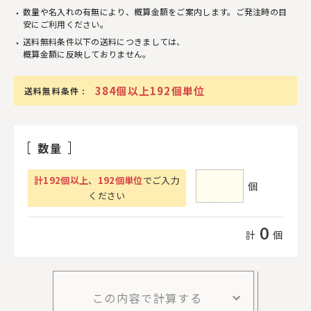
数量や名入れの有無により、概算金額をご案内します。ご発注時の目
安にご利用ください。
送料無料条件以下の送料につきましては、
概算金額に反映しておりません。
384個以上192個単位
送料無料条件 :
数量
計
192
個以上
、
192個単位
でご入力
個
ください
0
計
個
この内容で計算する