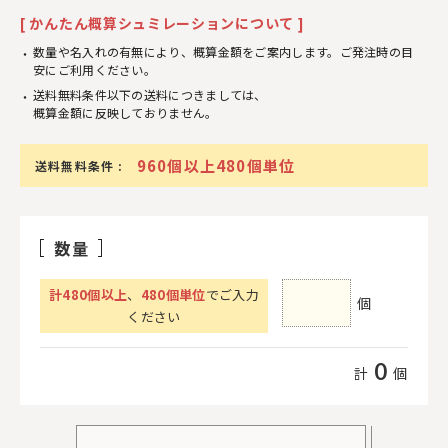
[ かんたん概算シュミレーションについて ]
数量や名入れの有無により、概算金額をご案内します。ご発注時の目
安にご利用ください。
送料無料条件以下の送料につきましては、
概算金額に反映しておりません。
960個以上480個単位
送料無料条件 :
数量
計
480
個以上
、
480個単位
でご入力
個
ください
0
計
個