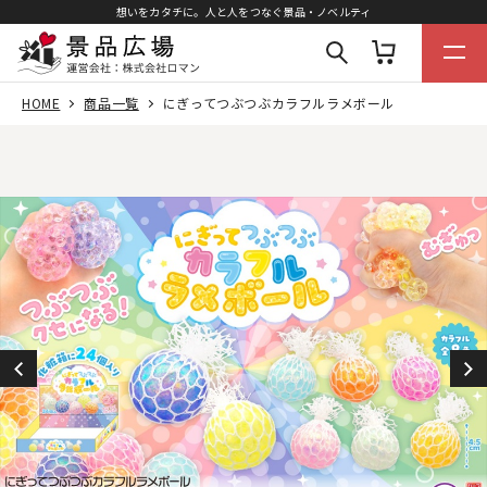
想いをカタチに。人と人をつなぐ景品・ノベルティ
HOME
商品一覧
にぎってつぶつぶカラフルラメボール