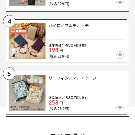
(税込329円)
4
バイロ／マルチポーチ
430
通常価格：
円(税抜)
198
円
(税込218円)
5
リーフィン／マルチケース
560
通常価格：
円(税抜)
258
円
(税込284円)