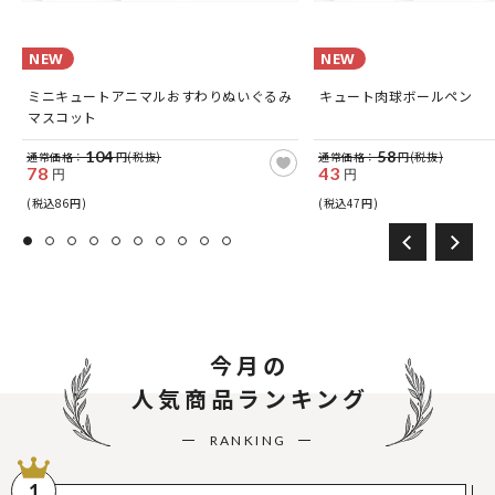
NEW
NEW
ミニキュートアニマルおすわりぬいぐるみ
キュート肉球ボールペン
マスコット
104
58
通常価格：
円(税抜)
通常価格：
円(税抜)
78
43
円
円
(税込86円)
(税込47円)
今月の
人気商品ランキング
RANKING
1