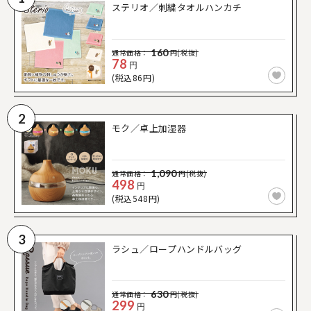
ステリオ／刺繍タオルハンカチ
160
通常価格：
円(税抜)
78
円
(税込86円)
2
モク／卓上加湿器
1,090
通常価格：
円(税抜)
498
円
(税込548円)
3
ラシュ／ロープハンドルバッグ
630
通常価格：
円(税抜)
299
円