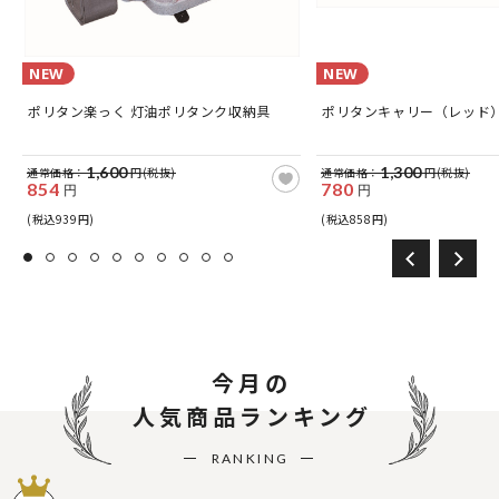
NEW
NEW
ポリタン楽っく 灯油ポリタンク収納具
ポリタンキャリー（レッド
1,600
1,300
通常価格：
円(税抜)
通常価格：
円(税抜)
854
780
円
円
(税込939円)
(税込858円)
今月の
人気商品ランキング
RANKING