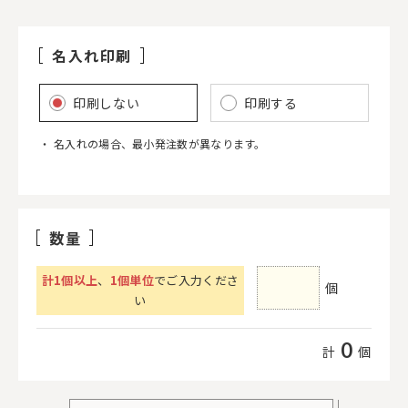
名入れ印刷
印刷しない
印刷する
名入れの場合、最小発注数が異なります。
数量
計
1
個以上
、
1個単位
でご入力くださ
個
い
0
計
個