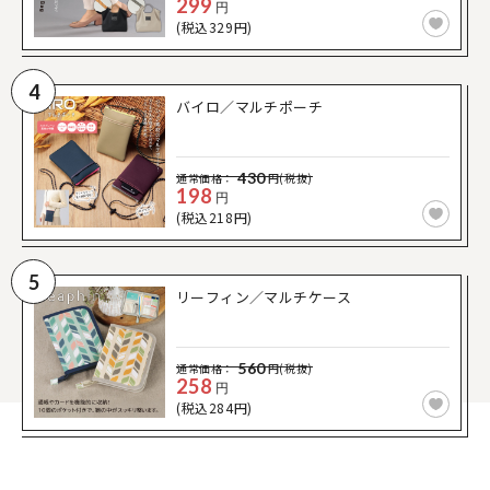
299
円
(税込329円)
4
バイロ／マルチポーチ
430
通常価格：
円(税抜)
198
円
(税込218円)
5
リーフィン／マルチケース
560
通常価格：
円(税抜)
258
円
(税込284円)