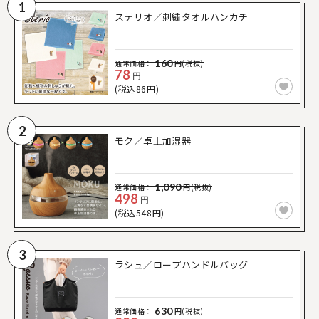
1
ステリオ／刺繍タオルハンカチ
160
通常価格：
円(税抜)
78
円
(税込86円)
2
モク／卓上加湿器
1,090
通常価格：
円(税抜)
498
円
(税込548円)
3
ラシュ／ロープハンドルバッグ
630
通常価格：
円(税抜)