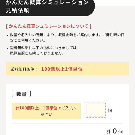
かんたん概算シミュレーション
見積依頼
[ かんたん概算シュミレーションについて ]
数量や名入れの有無により、概算金額をご案内します。ご発注時の目
安にご利用ください。
送料無料条件以下の送料につきましては、
概算金額に反映しておりません。
100個以上1個単位
送料無料条件 :
数量
計
100
個以上
、
1個単位
でご入力く
個
ださい
0
計
個