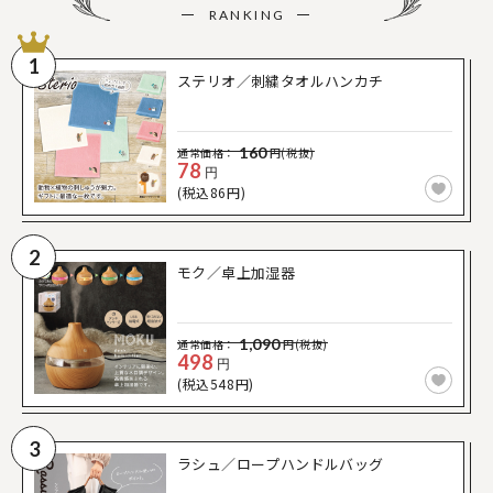
RANKING
1
ステリオ／刺繍タオルハンカチ
160
通常価格：
円(税抜)
78
円
(税込86円)
2
モク／卓上加湿器
1,090
通常価格：
円(税抜)
498
円
(税込548円)
3
ラシュ／ロープハンドルバッグ