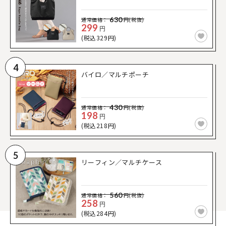
630
通常価格：
円(税抜)
299
円
(税込329円)
4
バイロ／マルチポーチ
430
通常価格：
円(税抜)
198
円
(税込218円)
5
リーフィン／マルチケース
560
通常価格：
円(税抜)
258
円
(税込284円)