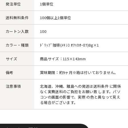
発注単位
1個単位
送料無料条件
100個以上1個単位
カートン入数
100
カラー・種類
ﾄﾞﾘｯﾌﾟ珈琲(ﾒｷｼｺ ｵｱﾊｶｵｰﾛﾗ)8g×1
サイズ
商品サイズ：115×143mm
備考
賞味期限：約9ヶ月※箱は付いておりません。
注意事項
北海道、沖縄、離島への発送は送料条件 に関係
なく実費送料のご負担をお願い致 します。パソ
コンの画面の影響で、実際 の色と異なって見え
る場合がございます。