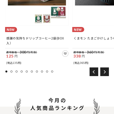
NEW
NEW
感謝の気持ちドリップコーヒー2袋(BOX
くまモン たまごかけしょうゆ
入）
300
360
通常価格：
円(税抜)
通常価格：
円(税抜)
125
338
円
円
(税込135円)
(税込365円)
今月の
人気商品ランキング