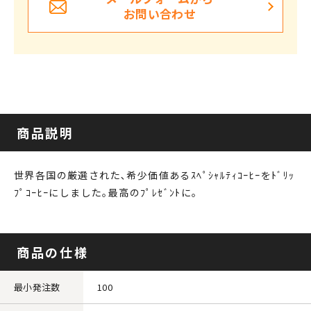
お問い合わせ
商品説明
世界各国の厳選された､希少価値あるｽﾍﾟｼｬﾙﾃｨｺｰﾋｰをﾄﾞﾘｯ
ﾌﾟｺｰﾋｰにしました｡最高のﾌﾟﾚｾﾞﾝﾄに｡
商品の仕様
最小発注数
100