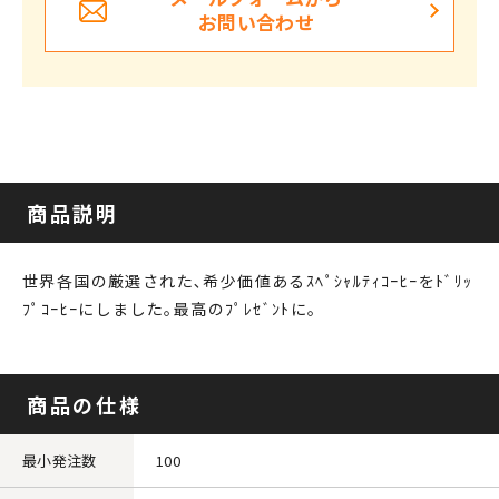
お問い合わせ
商品説明
世界各国の厳選された､希少価値あるｽﾍﾟｼｬﾙﾃｨｺｰﾋｰをﾄﾞﾘｯ
ﾌﾟｺｰﾋｰにしました｡最高のﾌﾟﾚｾﾞﾝﾄに｡
商品の仕様
最小発注数
100