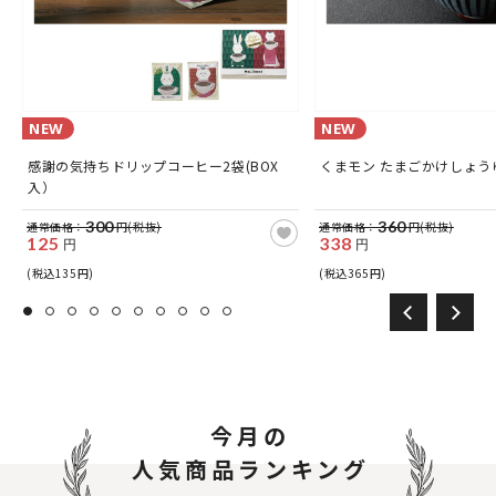
NEW
NEW
感謝の気持ちドリップコーヒー2袋(BOX
くまモン たまごかけしょうゆ
入）
300
360
通常価格：
円(税抜)
通常価格：
円(税抜)
125
338
円
円
(税込135円)
(税込365円)
今月の
人気商品ランキング