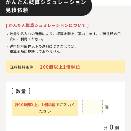
かんたん概算シミュレーション
見積依頼
[ かんたん概算シュミレーションについて ]
数量や名入れの有無により、概算金額をご案内します。ご発注時の目
安にご利用ください。
送料無料条件以下の送料につきましては、
概算金額に反映しておりません。
100個以上1個単位
送料無料条件 :
数量
計
100
個以上
、
1個単位
でご入力く
個
ださい
0
計
個