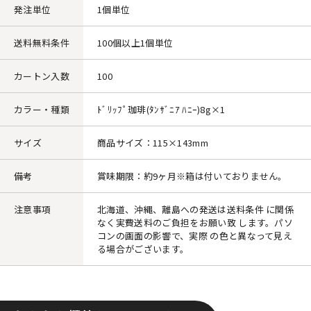
発注単位
1個単位
送料無料条件
100個以上1個単位
カートン入数
100
カラー・種類
ﾄﾞﾘｯﾌﾟ珈琲(ﾀﾝｻﾞﾆｱ ﾊﾆｰ)8g×1
サイズ
商品サイズ：115×143mm
備考
賞味期限：約9ヶ月※箱は付いておりません。
注意事項
北海道、沖縄、離島への発送は送料条件 に関係
なく実費送料のご負担をお願い致 します。パソ
コンの画面の影響で、実際 の色と異なって見え
る場合がございます。