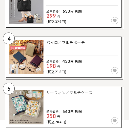
630
通常価格：
円(税抜)
299
円
(税込329円)
4
バイロ／マルチポーチ
430
通常価格：
円(税抜)
198
円
(税込218円)
5
リーフィン／マルチケース
560
通常価格：
円(税抜)
258
円
(税込284円)