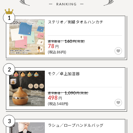
RANKING
1
ステリオ／刺繍タオルハンカチ
160
通常価格：
円(税抜)
78
円
(税込86円)
2
モク／卓上加湿器
1,090
通常価格：
円(税抜)
498
円
(税込548円)
3
ラシュ／ロープハンドルバッグ