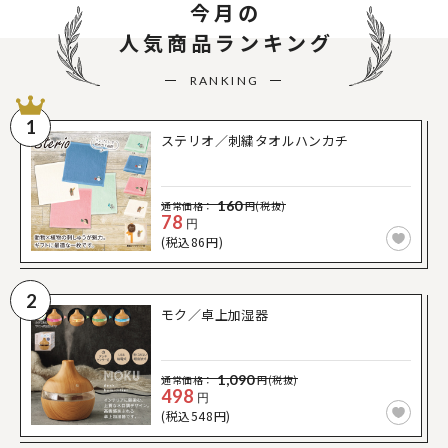
今月の
人気商品ランキング
RANKING
1
ステリオ／刺繍タオルハンカチ
160
通常価格：
円(税抜)
78
円
(税込86円)
2
モク／卓上加湿器
1,090
通常価格：
円(税抜)
498
円
(税込548円)