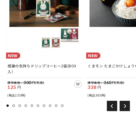
NEW
NEW
感謝の気持ちドリップコーヒー2袋(BOX
くまモン たまごかけしょうゆ
入）
300
360
通常価格：
円(税抜)
通常価格：
円(税抜)
125
338
円
円
(税込135円)
(税込365円)