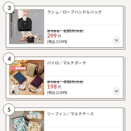
3
ラシュ／ロープハンドルバッグ
630
通常価格：
円(税抜)
299
円
(税込329円)
4
バイロ／マルチポーチ
430
通常価格：
円(税抜)
198
円
(税込218円)
5
リーフィン／マルチケース