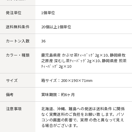
発注単位
1個単位
送料無料条件
20個以上1個単位
カートン入数
36
カラー・種類
鹿児島県産 かぶせ茶ﾃｨｰﾊﾞｯｸﾞ2g×10､静岡県牧
之原産 深むし茶ﾃｨｰﾊﾞｯｸﾞ2g×10､静岡県産 煎茶
ﾃｨｰﾊﾞｯｸﾞ2g×10
サイズ
箱サイズ：200×190×71mm
備考
賞味期限：約6ヶ月
注意事項
北海道、沖縄、離島への発送は送料条件 に関係
なく実費送料のご負担をお願い致 します。パソ
コンの画面の影響で、実際 の色と異なって見え
る場合がございます。