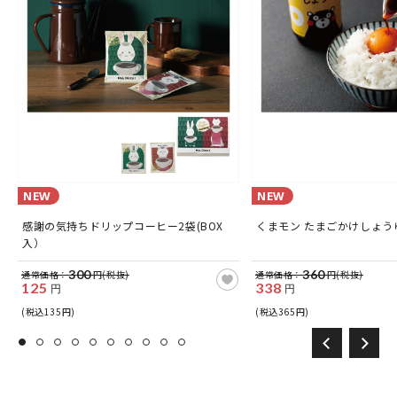
NEW
NEW
感謝の気持ちドリップコーヒー2袋(BOX
くまモン たまごかけしょうゆ
入）
300
360
通常価格：
円(税抜)
通常価格：
円(税抜)
125
338
円
円
(税込135円)
(税込365円)