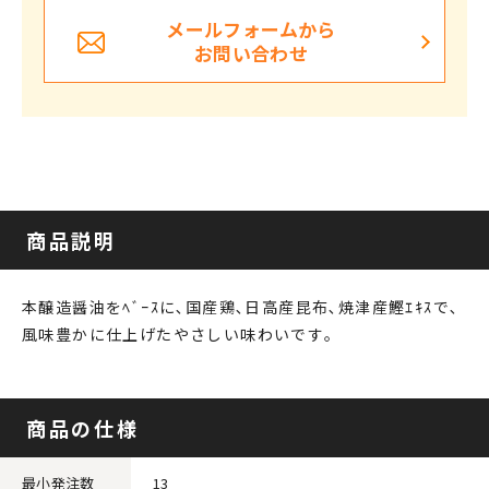
メールフォームから
お問い合わせ
商品説明
本醸造醤油をﾍﾞｰｽに､国産鶏､日高産昆布､焼津産鰹ｴｷｽで､
風味豊かに仕上げたやさしい味わいです｡
商品の仕様
最小発注数
13