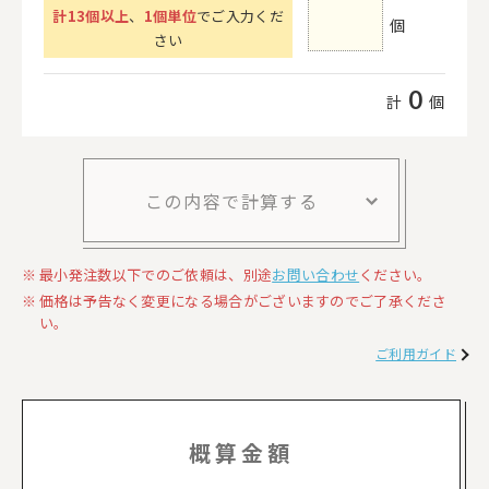
計
13
個以上
、
1個単位
でご入力くだ
個
さい
0
計
個
この内容で計算する
最小発注数以下でのご依頼は、別途
お問い合わせ
ください。
価格は予告なく変更になる場合がございますのでご了承くださ
い。
ご利用ガイド
概算金額