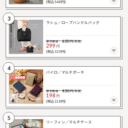
(税込548円)
3
ラシュ／ロープハンドルバッグ
630
通常価格：
円(税抜)
299
円
(税込329円)
4
バイロ／マルチポーチ
430
通常価格：
円(税抜)
198
円
(税込218円)
5
リーフィン／マルチケース