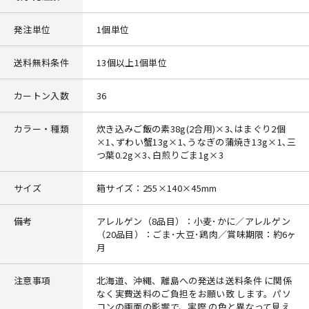
発注単位
1個単位
送料無料条件
13個以上1個単位
カートン入数
36
カラー・種類
炊き込みご飯の素38g(2合用)×3､はまぐり2個
×1､ずわい蟹13g×1､うなぎの蒲焼き13g×1､三
つ葉0.2g×3､白煎りごま1g×3
サイズ
箱サイズ：255×140×45mm
備考
アレルゲン（8品目）：小麦･かに／アレルゲン
（20品目）：ごま･大豆･鶏肉／賞味期限：約6ヶ
月
注意事項
北海道、沖縄、離島への発送は送料条件 に関係
なく実費送料のご負担をお願い致 します。パソ
コンの画面の影響で、実際 の色と異なって見え