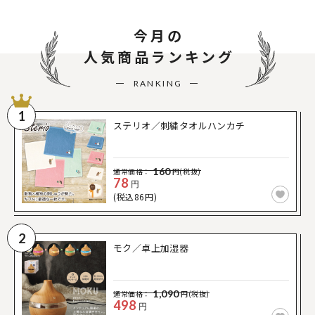
今月の
人気商品ランキング
RANKING
1
ステリオ／刺繍タオルハンカチ
160
通常価格：
円(税抜)
78
円
(税込86円)
2
モク／卓上加湿器
1,090
通常価格：
円(税抜)
498
円