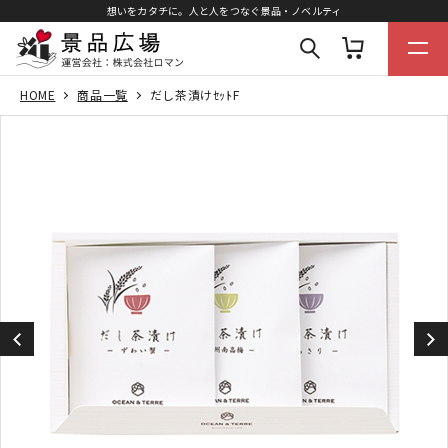
想いをカタチに。人と人をつなぐ景品・ノベルティ
HOME
商品一覧
だし茶漬けｾｯﾄF