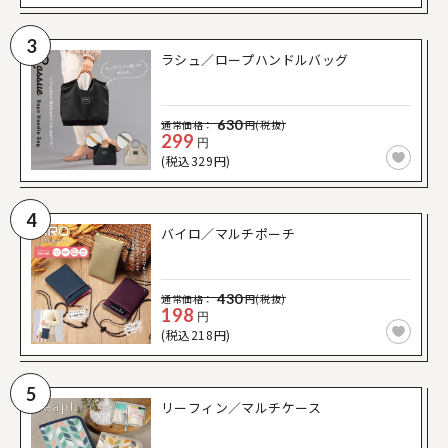
3
ラシュ／ロープハンドルバッグ
630
通常価格：
円(税抜)
299
円
(税込329円)
4
バイロ／マルチポーチ
430
通常価格：
円(税抜)
198
円
(税込218円)
5
リーフィン／マルチケース