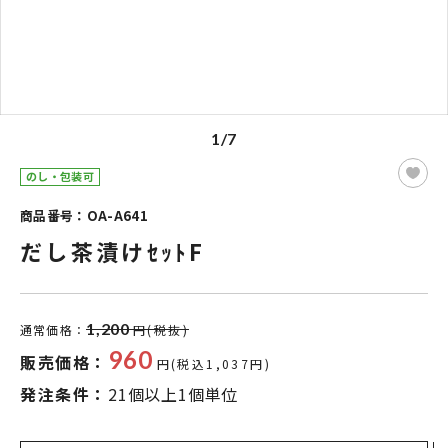
1/7
のし・包装可
商品番号：OA-A641
だし茶漬けｾｯﾄF
1,200
通常価格：
円(税抜)
960
販売価格：
円(税込1,037円)
発注条件：
21個以上1個単位