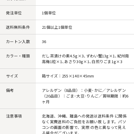
発注単位
1個単位
送料無料条件
21個以上1個単位
カートン入数
36
カラー・種類
だし茶漬けの素4.5g×3､ずわい蟹13g×1､紀州南
高梅1粒×1､あさり30g×1､白煎りごま1g×3
サイズ
箱サイズ：255×140×45mm
備考
アレルゲン（8品目）：小麦･かに／アレルゲン
（20品目）：ごま･大豆･りんご／賞味期限：約6
ヶ月
注意事項
北海道、沖縄、離島への発送は送料条件 に関係
なく実費送料のご負担をお願い致 します。パソ
コンの画面の影響で、実際 の色と異なって見え
る場合がございます。