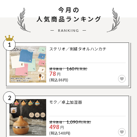
今月の
人気商品ランキング
RANKING
1
ステリオ／刺繍タオルハンカチ
160
通常価格：
円(税抜)
78
円
(税込86円)
2
モク／卓上加湿器
1,090
通常価格：
円(税抜)
498
円
(税込548円)