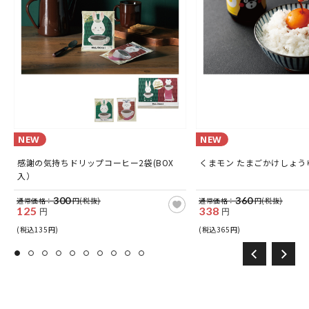
NEW
NEW
感謝の気持ちドリップコーヒー2袋(BOX
くまモン たまごかけしょうゆ
入）
300
360
通常価格：
円(税抜)
通常価格：
円(税抜)
125
338
円
円
(税込135円)
(税込365円)