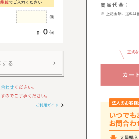
個単位
でご入力ください
商品代金：
上記金額に送料は
個
0
計
個
正式な
算する
カー
い合わせ
ください。
すのでご了承ください。
法人のお客様
ご利用ガイド
いつでも
お問合わ
大量購入