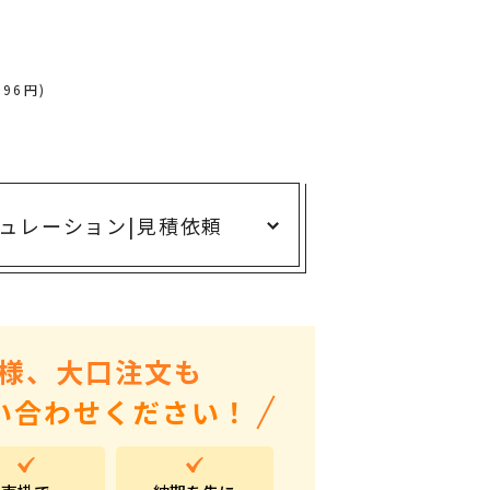
ありがとう・感謝の気持ち
アニマルグッズ
岐阜県産品
296円)
はなえみ
kanakono
展示会・イベント特集
ュレーション
|
見積依頼
安全大会ノベルティ・記念品特集
設立・周年・創業記念
インバウンド･外国人観光客向け特集
様、大口注文も
粗品・営業配布
い合わせください！
入学・卒業記念品
自治体・公共団体向け
オープン・開業・開院