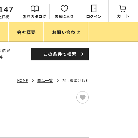
147
カート
無料カタログ
お気に入り
ログイン
：土日祝
ム
会社概要
お問い合わせ
季節
索結果
この条件で
検索
件
春ノベルティ
夏ノベルティ
HOME
商品一覧
だし茶漬けｾｯﾄI
秋ノベルティ
冬ノベルティ
目的・シーン
サステナブル・環境配慮ノベルティ