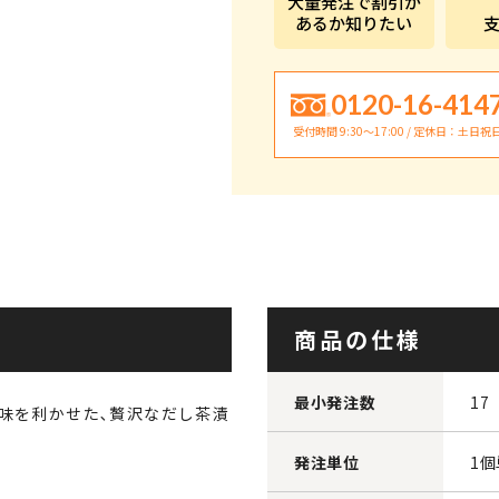
大量発注で割引が
あるか知りたい
0120-16-414
受付時間 9:30〜17:00 / 定休日：土日祝
商品の仕様
最小発注数
17
味を利かせた､贅沢なだし茶漬
発注単位
1