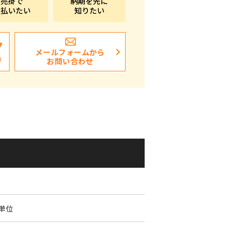
売掛で
納期を先に
支払いたい
知りたい
ポストイン
ばらまき、ショップイベント向け粗品・ノベ
ルティ
7
メールフォームから
日
お問い合わせ
個単位