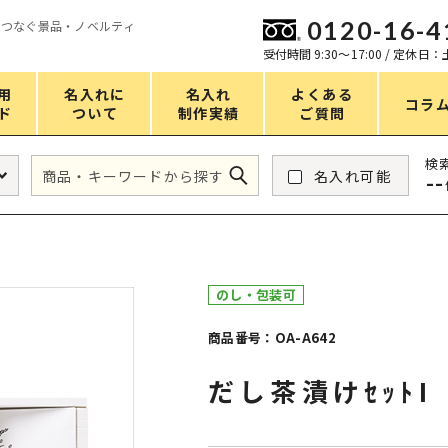
0120-16-4
をつなぐ景品・ノベルティ
ン
受付時間 9:30〜17:00 / 定休日
用
名入れに
名入れ
よくある
コラ
ド
ついて
制作実績
ご質問
価格
検
名入れ可能
--
タンブラー・ボトル
1～50円
アウトドア・レジャー
51～100円
掃除・洗濯
101～150円
のし・包装可
バスグッズ
151～200円
商品番号：OA-A642
スマホ・PCグッズ
201～250円
だし茶漬けｾｯﾄI
コスメグッズ
251～300円
食品・スイーツ
301～400円