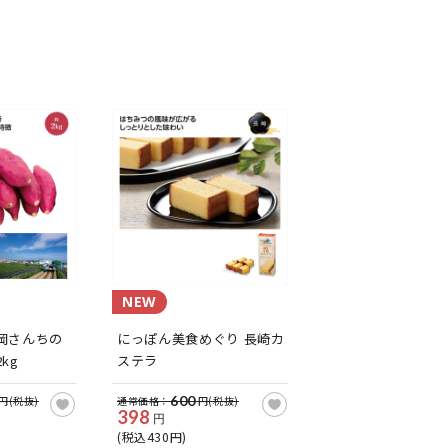
NEW
岡さんちの
にっぽん美食めぐり 長崎カ
kg
ステラ
600
円(税抜)
通常価格：
円(税抜)
398
円
(税込430円)