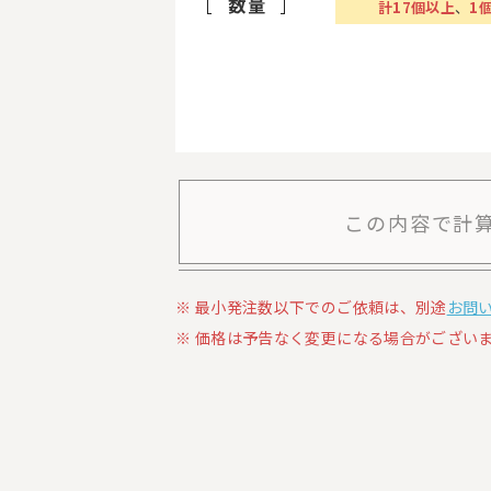
数量
計
17
個以上
、
1
この内容で計
最小発注数以下でのご依頼は、別途
お問
価格は予告なく変更になる場合がございま