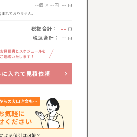
--
--個 × --円
円
含まれておりません。
--
税抜合計：
円
税込合計：
--
円
お見積書とスケジュールを
ご連絡いたします！
トに入れて見積依頼
からの大口注文も…
お気軽に
せください
による値引は可能？