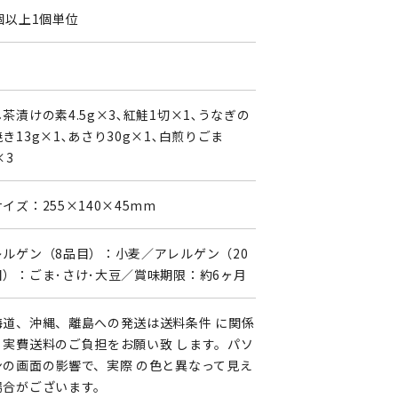
個以上1個単位
茶漬けの素4.5g×3､紅鮭1切×1､うなぎの
き13g×1､あさり30g×1､白煎りごま
×3
イズ：255×140×45mm
レルゲン（8品目）：小麦／アレルゲン（20
目）：ごま･さけ･大豆／賞味期限：約6ヶ月
海道、沖縄、離島への発送は送料条件 に関係
く実費送料のご負担をお願い致 します。パソ
ンの画面の影響で、実際 の色と異なって見え
場合がございます。