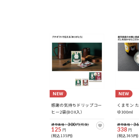
NEW
NEW
感謝の気持ちドリップコー
くまモン 
ヒー2袋(BOX入）
ゆ300ml
300
36
通常価格：
円(税抜)
通常価格：
125
338
円
円
(税込135円)
(税込365円)