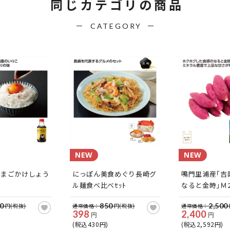
同じカテゴリの商品
CATEGORY
NEW
NEW
たまごかけしょう
にっぽん美食めぐり長崎グ
鳴門里浦産｢吉
ル麺食べ比べｾｯﾄ
なると金時｣Ｍ2
0
850
2,500
円(税抜)
通常価格：
円(税抜)
通常価格：
398
2,400
円
円
(税込430円)
(税込2,592円)