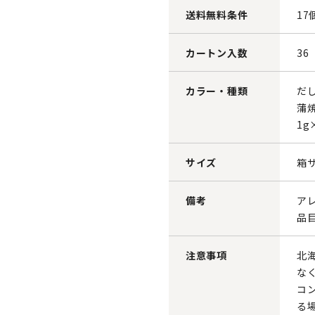
送料無料条件
17
カートン入数
36
カラー・種類
だし
蒲焼
1g
サイズ
箱サ
備考
ア
品
注意事項
北
な
コ
る