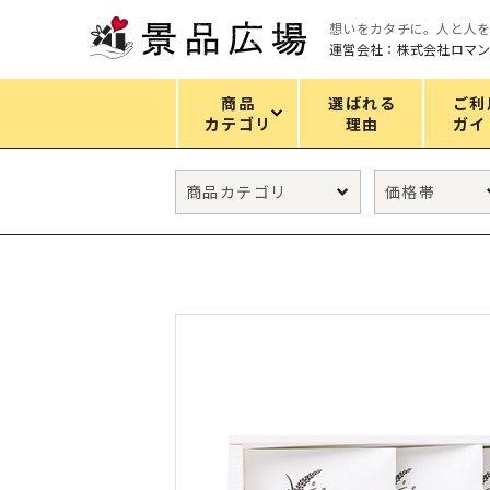
想いをカタチに。人と人
運営会社：株式会社ロマ
商品
選ばれる
ご利
カテゴリ
理由
ガイ
カテゴリ
エコバッグ
グリーンノベルティ
キッチン
ギフトセット
フェイス&ボディケア
防災・防犯グッズ
ファッション雑貨