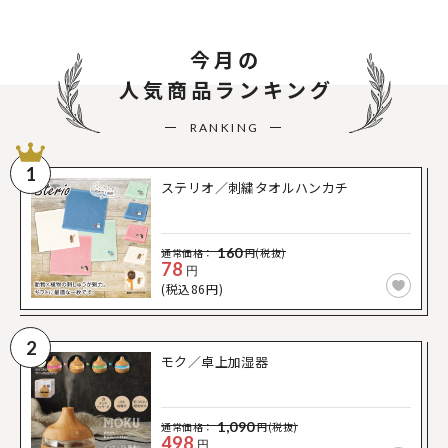
今月の
人気商品ランキング
RANKING
1
ステリオ／刺繍タオルハンカチ
160
通常価格：
円(税抜)
78
円
(税込86円)
2
モク／卓上加湿器
1,090
通常価格：
円(税抜)
498
円