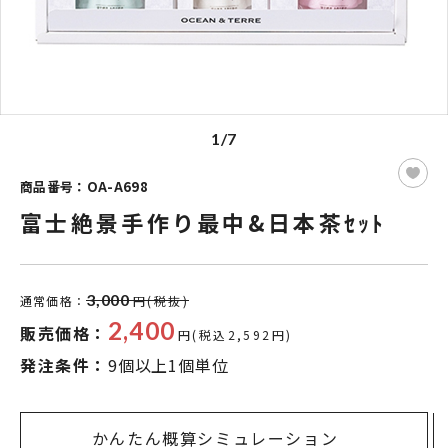
1/7
商品番号：OA-A698
富士絶景手作り最中&日本茶ｾｯﾄ
3,000
通常価格：
円(税抜)
2,400
販売価格：
円(税込2,592円)
発注条件：
9個以上1個単位
かんたん概算シミュレーション