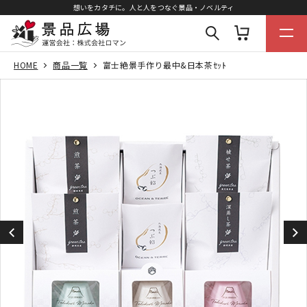
想いをカタチに。人と人をつなぐ景品・ノベルティ
HOME
商品一覧
富士絶景手作り最中&日本茶ｾｯﾄ