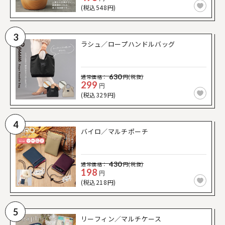
(税込548円)
3
ラシュ／ロープハンドルバッグ
630
通常価格：
円(税抜)
299
円
(税込329円)
4
バイロ／マルチポーチ
430
通常価格：
円(税抜)
198
円
(税込218円)
5
リーフィン／マルチケース