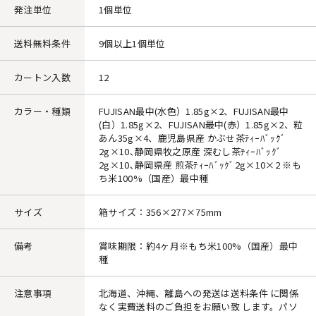
発注単位
1個単位
送料無料条件
9個以上1個単位
カートン入数
12
カラー・種類
FUJISAN最中(水色）1.85g×2、FUJISAN最中
(白）1.85g×2、FUJISAN最中(赤）1.85g×2、粒
あん35g×4、鹿児島県産 かぶせ茶ﾃｨｰﾊﾞｯｸﾞ
2g×10､静岡県牧之原産 深むし茶ﾃｨｰﾊﾞｯｸﾞ
2g×10､静岡県産 煎茶ﾃｨｰﾊﾞｯｸﾞ2g×10×2 ※も
ち米100%（国産）最中種
サイズ
箱サイズ：356×277×75mm
備考
賞味期限：約4ヶ月※もち米100%（国産）最中
種
注意事項
北海道、沖縄、離島への発送は送料条件 に関係
なく実費送料のご負担をお願い致 します。パソ