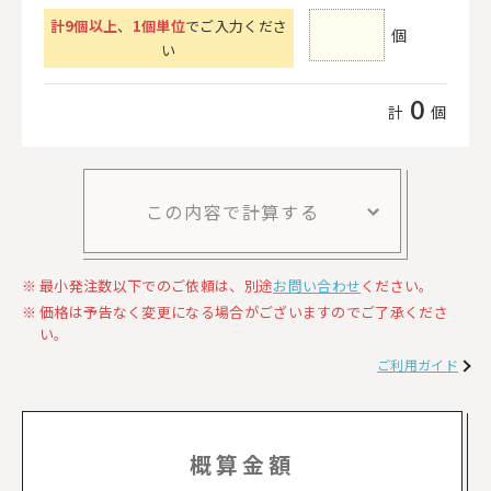
計
9
個以上
、
1個単位
でご入力くださ
個
い
0
計
個
この内容で計算する
最小発注数以下でのご依頼は、別途
お問い合わせ
ください。
価格は予告なく変更になる場合がございますのでご了承くださ
い。
ご利用ガイド
概算金額