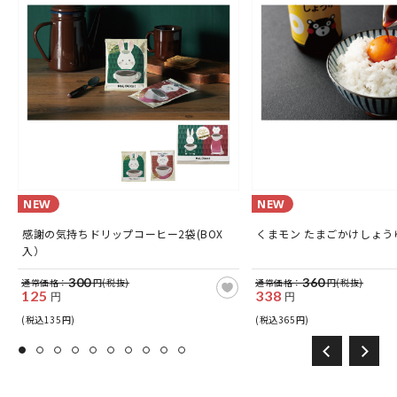
NEW
NEW
感謝の気持ちドリップコーヒー2袋(BOX
くまモン たまごかけしょうゆ
入）
300
360
通常価格：
円(税抜)
通常価格：
円(税抜)
125
338
円
円
(税込135円)
(税込365円)