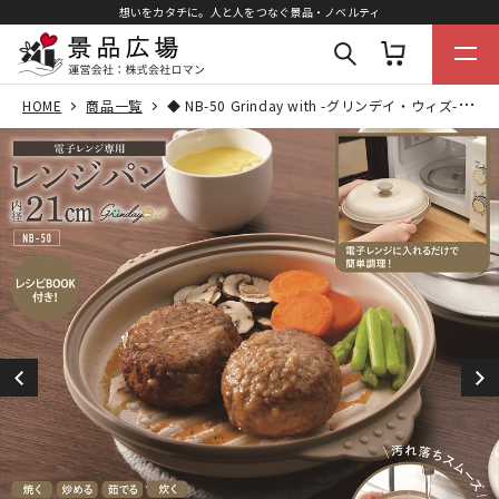
想いをカタチに。人と人をつなぐ景品・ノベルティ
HOME
商品一覧
◆ NB-50 Grinday with -グリンデイ・ウィズ- 電子レンジ専用調理器 レンジパン