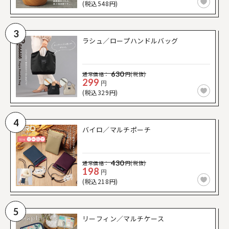
(税込548円)
3
ラシュ／ロープハンドルバッグ
630
通常価格：
円(税抜)
299
円
(税込329円)
4
バイロ／マルチポーチ
430
通常価格：
円(税抜)
198
円
(税込218円)
5
リーフィン／マルチケース