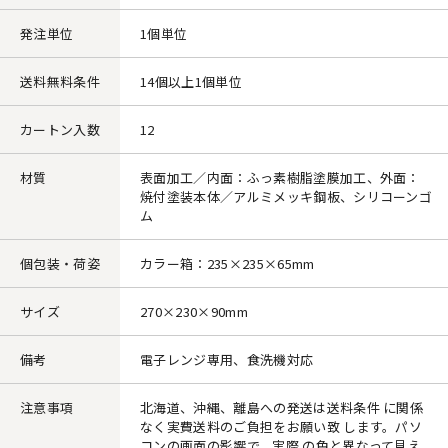
発注単位
1個単位
送料無料条件
14個以上1個単位
カートン入数
12
材質
表面加工／内面：ふっ素樹脂塗膜加工、外面：
焼付塗装本体／アルミメッキ鋼板、シリコーンゴ
ム
個包装・荷姿
カラー箱：235×235×65mm
サイズ
270×230×90mm
備考
電子レンジ専用、食洗機対応
注意事項
北海道、沖縄、離島への発送は送料条件 に関係
なく実費送料のご負担をお願い致 します。パソ
コンの画面の影響で、実際 の色と異なって見え