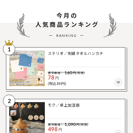
今月の
人気商品ランキング
RANKING
1
ステリオ／刺繍タオルハンカチ
160
通常価格：
円(税抜)
78
円
(税込86円)
2
モク／卓上加湿器
1,090
通常価格：
円(税抜)
498
円