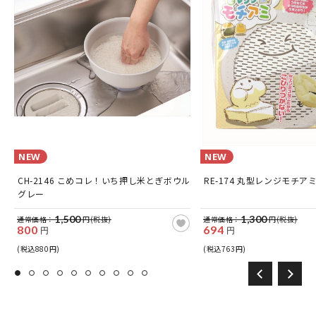
NEW
NEW
CH-2146 こめコレ！いち押し米とぎボウル
RE-174 丸型レンジモチア
グレー
1,500
1,300
通常価格：
円(税抜)
通常価格：
円(税抜)
800
694
円
円
(税込880円)
(税込763円)