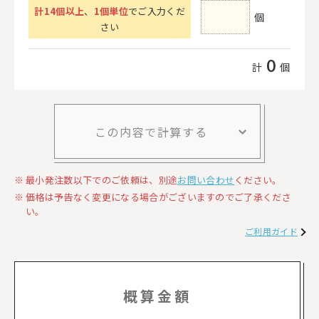
計
14
個以上
、
1個単位
でご入力くだ
個
さい
0
計
個
この内容で計算する
最小発注数以下でのご依頼は、別途
お問い合わせ
ください。
価格は予告なく変更になる場合がございますのでご了承くださ
い。
ご利用ガイド
概算金額