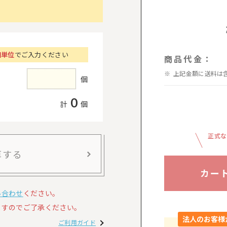
個単位
でご入力ください
商品代金：
上記金額に送料は
個
0
計
個
正式な
算する
カー
い合わせ
ください。
すのでご了承ください。
法人のお客様
ご利用ガイド