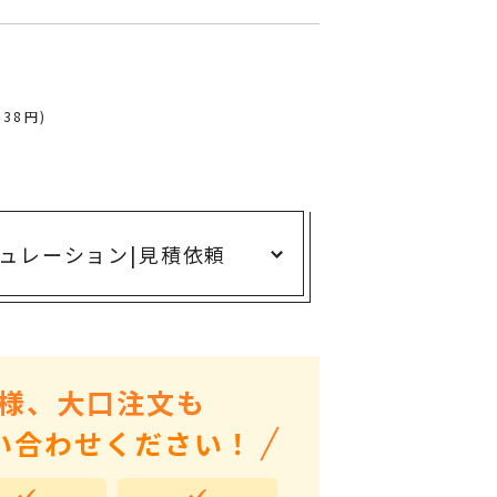
ありがとう・感謝の気持ち
アニマルグッズ
岐阜県産品
438円)
はなえみ
kanakono
展示会・イベント特集
ュレーション
|
見積依頼
安全大会ノベルティ・記念品特集
設立・周年・創業記念
インバウンド･外国人観光客向け特集
粗品・営業配布
様、大口注文も
入学・卒業記念品
い合わせください！
自治体・公共団体向け
オープン・開業・開院