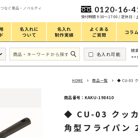
0120-16-4
をつなぐ景品・ノベルティ
ン
受付時間 9:30〜17:00 / 定休日
用
名入れに
名入れ
よくある
コラ
ド
ついて
制作実績
ご質問
価格
検
名入れ可能
--
タンブラー・ボトル
1～50円
アウトドア・レジャー
51～100円
HOME
商品一覧
◆ CU-03
掃除・洗濯
101～150円
バスグッズ
151～200円
商品番号：KAKU-198410
スマホ・PCグッズ
201～250円
◆ CU-03 クッ
コスメグッズ
251～300円
角型フライパン 2
食品・スイーツ
301～400円