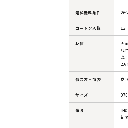
送料無料条件
26
カートン入数
12
材質
表
焼
底
2
個包装・荷姿
巻き
サイズ
37
備考
IH
旬