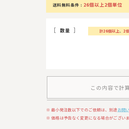
26個以上2個単位
送料無料条件 :
数量
計
26
個以上
、
2
この内容で計
最小発注数以下でのご依頼は、別途
お問
価格は予告なく変更になる場合がございま