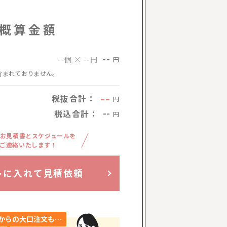
概算金額
--
--個 × --円
円
含まれておりません。
--
税抜合計：
円
税込合計：
--
円
お見積書とスケジュールを
ご連絡いたします！
トに入れて見積依頼
からの大口注文も…