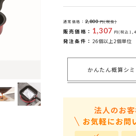
タオル・ハンカチ
401～500円
傘・レイングッズ
501～1,000円
2,800
通常価格：
円(税抜)
UVケア
1,000～2,000円
1,307
販売価格：
円(税込1,
バッグ&ポーチ
2,000～3,000円
発注条件：
26個以上2個単位
キャラクター雑貨
3,000～5,000円
すべてのカテゴリ
5,000円～
LL
かんたん概算シミ
法人のお客
お気軽にお問