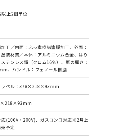
個以上2個単位
面加工／内面：ふっ素樹脂塗膜加工、外面：
付塗装材質／本体：アルミニウム合金、はり
：ステンレス鋼（クロム16％）、底の厚さ：
.6mm、ハンドル：フェノール樹脂
ラベル：378×218×93mm
8×218×93mm
対応(100V・200V)、ガスコンロ対応※2月上
発売予定