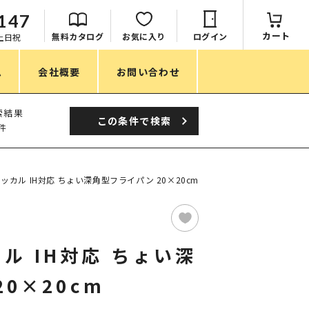
147
カート
無料カタログ
お気に入り
ログイン
：土日祝
ム
会社概要
お問い合わせ
季節
索結果
この条件で
検索
件
春ノベルティ
夏ノベルティ
 クッカル IH対応 ちょい深角型フライパン 20×20cm
秋ノベルティ
冬ノベルティ
カル IH対応 ちょい深
目的・シーン
0×20cm
サステナブル・環境配慮ノベルティ