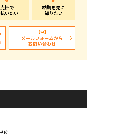
売掛で
納期を先に
ポストイン
支払いたい
知りたい
ばらまき、ショップイベント向け粗品・ノベ
ルティ
7
メールフォームから
日
お問い合わせ
個単位