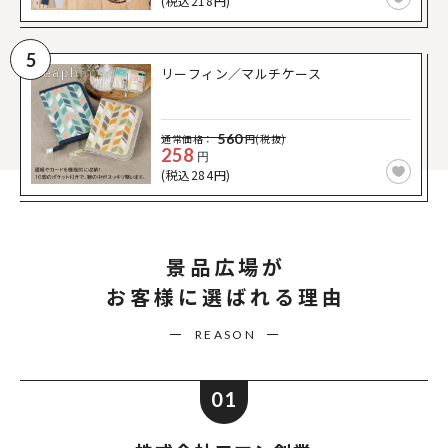
(税込218円)
5
リーフィン／マルチケース
560
通常価格：
円(税抜)
258
円
(税込284円)
景品広場が
お客様に選ばれる理由
REASON
01