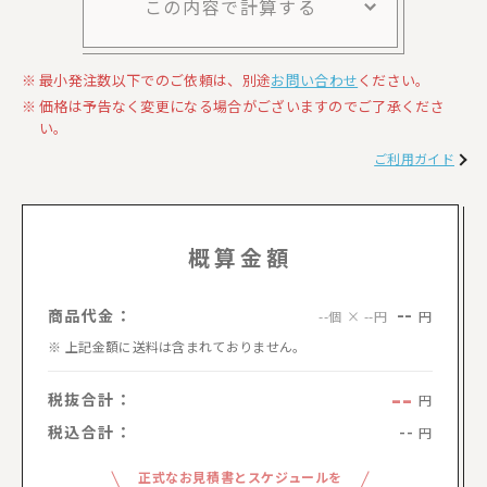
この内容で計算する
最小発注数以下でのご依頼は、別途
お問い合わせ
ください。
価格は予告なく変更になる場合がございますのでご了承くださ
い。
ご利用ガイド
概算金額
--
商品代金：
円
--個 × --円
上記金額に送料は含まれておりません。
--
税抜合計：
円
税込合計：
--
円
正式なお見積書とスケジュールを