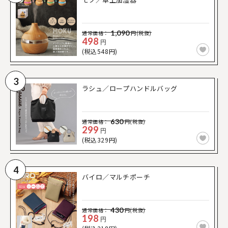
1,090
通常価格：
円(税抜)
498
円
(税込548円)
3
ラシュ／ロープハンドルバッグ
630
通常価格：
円(税抜)
299
円
(税込329円)
4
バイロ／マルチポーチ
430
通常価格：
円(税抜)
198
円