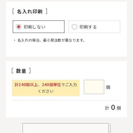
名入れ印刷
印刷しない
印刷する
名入れの場合、最小発注数が異なります。
数量
計
240
個以上
、
240個単位
でご入力
個
ください
0
計
個