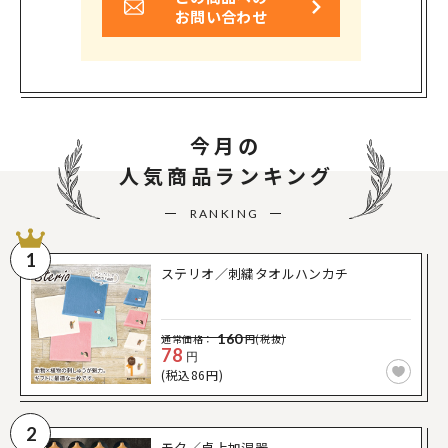
お問い合わせ
今月の
人気商品ランキング
RANKING
1
ステリオ／刺繍タオルハンカチ
160
通常価格：
円(税抜)
78
円
(税込86円)
2
モク／卓上加湿器