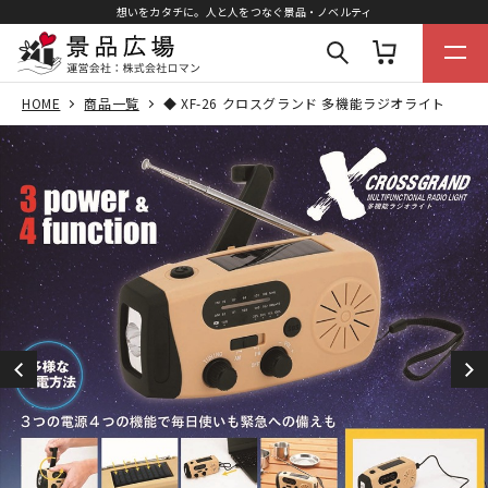
想いをカタチに。人と人をつなぐ景品・ノベルティ
HOME
商品一覧
◆ XF-26 クロスグランド 多機能ラジオライト