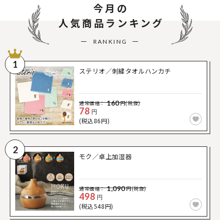
今月の
人気商品ランキング
RANKING
1
ステリオ／刺繍タオルハンカチ
160
通常価格：
円(税抜)
78
円
(税込86円)
2
モク／卓上加湿器
1,090
通常価格：
円(税抜)
498
円
(税込548円)