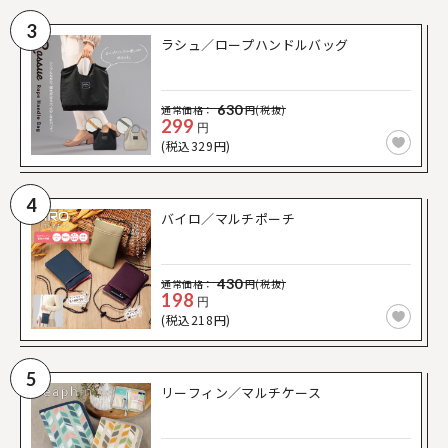
3
ラシュ／ロープハンドルバッグ
630
通常価格：
円(税抜)
299
円
(税込329円)
4
バイロ／マルチポーチ
430
通常価格：
円(税抜)
198
円
(税込218円)
5
リーフィン／マルチケース