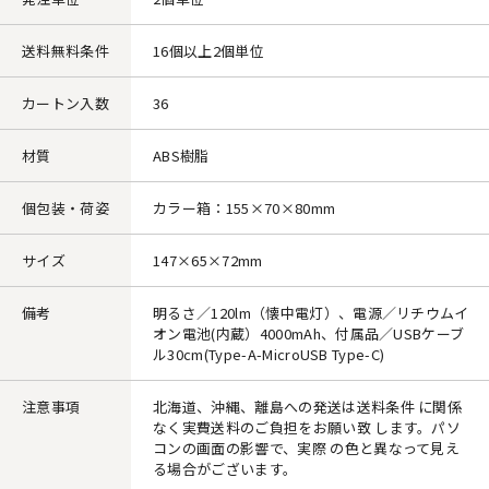
送料無料条件
16個以上2個単位
カートン入数
36
材質
ABS樹脂
個包装・荷姿
カラー箱：155×70×80mm
サイズ
147×65×72mm
備考
明るさ／120lm（懐中電灯）、電源／リチウムイ
オン電池(内蔵）4000mAh、付属品／USBケーブ
ル30cm(Type-A-MicroUSB Type-C)
注意事項
北海道、沖縄、離島への発送は送料条件 に関係
なく実費送料のご負担をお願い致 します。パソ
コンの画面の影響で、実際 の色と異なって見え
る場合がございます。