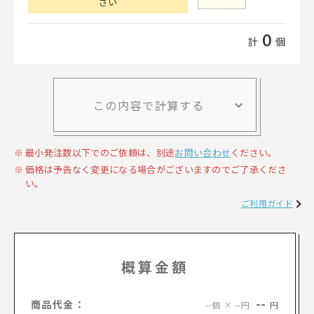
さい
0
計
個
この内容で計算する
最小発注数以下でのご依頼は、別途
お問い合わせ
ください。
価格は予告なく変更になる場合がございますのでご了承くださ
い。
ご利用ガイド
概算金額
--
商品代金：
円
--個 × --円