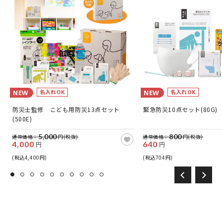
名入れOK
名入れOK
NEW
NEW
防災士監修 こども用防災13点セット
緊急防災10点セット(80G)
(500E)
5,000
800
通常価格：
円(税抜)
通常価格：
円(税抜)
4,000
640
円
円
(税込4,400円)
(税込704円)