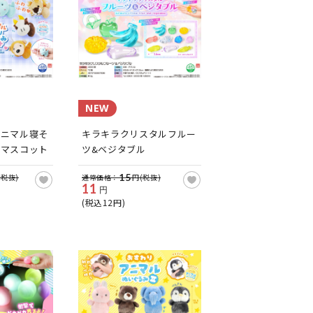
NEW
アニマル寝そ
キラキラクリスタルフルー
みマスコット
ツ&ベジタブル
15
(税抜)
通常価格：
円(税抜)
11
円
(税込12円)