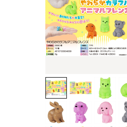
ティッシュ・ロール
ペン・筆記用具
ステーショナリー
生活雑貨・便利グッズ
衛生用品特集
カタログギフト
A