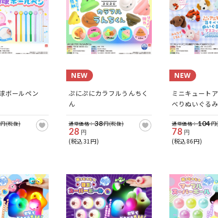
NEW
NEW
球ボールペン
ぷにぷにカラフルうんちく
ミニキュート
ん
べりぬいぐる
38
104
円(税抜)
通常価格：
円(税抜)
通常価格：
円
28
78
円
円
(税込31円)
(税込86円)