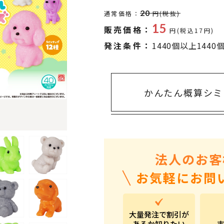
タオル・ハンカチ
401～500円
20
通常価格：
円(税抜)
傘・レイングッズ
501～1,000円
15
販売価格：
円(税込17円)
UVケア
1,000～2,000円
発注条件：
1440個以上1440
バッグ&ポーチ
2,000～3,000円
キャラクター雑貨
3,000～5,000円
かんたん概算シミ
すべてのカテゴリ
5,000円～
LL
法人のお客
お気軽にお問
大量発注で割引が
あるか知りたい