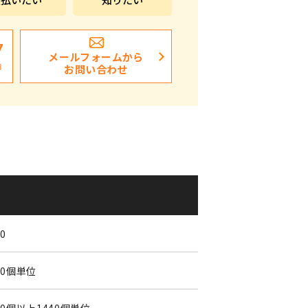
ポストイン
ばらまき、ショップイベント向け粗品・ノベ
7
メールフォームから
ルティ
日
お問い合わせ
40
40個単位