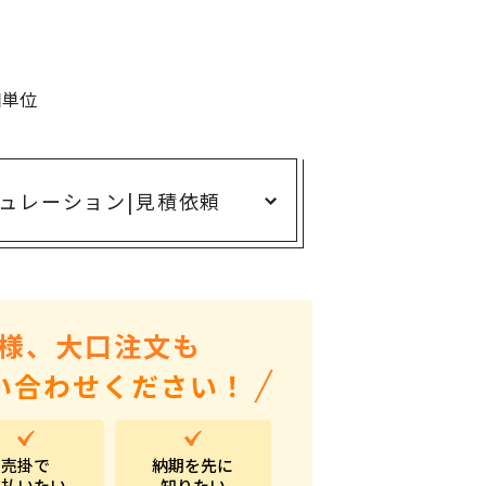
ありがとう・感謝の気持ち
アニマルグッズ
岐阜県産品
個単位
はなえみ
kanakono
ュレーション
|
見積依頼
展示会・イベント特集
安全大会ノベルティ・記念品特集
設立・周年・創業記念
インバウンド･外国人観光客向け特集
様、大口注文も
粗品・営業配布
い合わせください！
入学・卒業記念品
自治体・公共団体向け
売掛で
納期を先に
オープン・開業・開院
支払いたい
知りたい