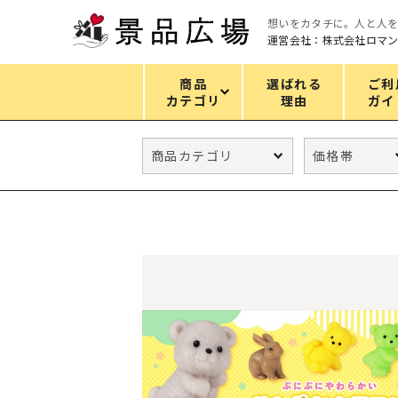
想いをカタチに。人と人
運営会社：株式会社ロマ
商品
選ばれる
ご利
カテゴリ
理由
ガイ
カテゴリ
エコバッグ
グリーンノベルティ
キッチン
ギフトセット
フェイス&ボディケア
防災・防犯グッズ
ファッション雑貨