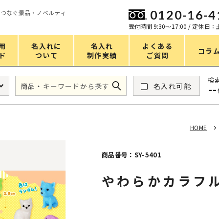
0120-16-4
をつなぐ景品・ノベルティ
ン
受付時間 9:30〜17:00 / 定休日
用
名入れに
名入れ
よくある
コラ
ド
ついて
制作実績
ご質問
価格
検
名入れ可能
--
タンブラー・ボトル
1～50円
アウトドア・レジャー
51～100円
HOME
掃除・洗濯
101～150円
バスグッズ
151～200円
商品番号：SY-5401
スマホ・PCグッズ
201～250円
やわらかカラフ
コスメグッズ
251～300円
食品・スイーツ
301～400円