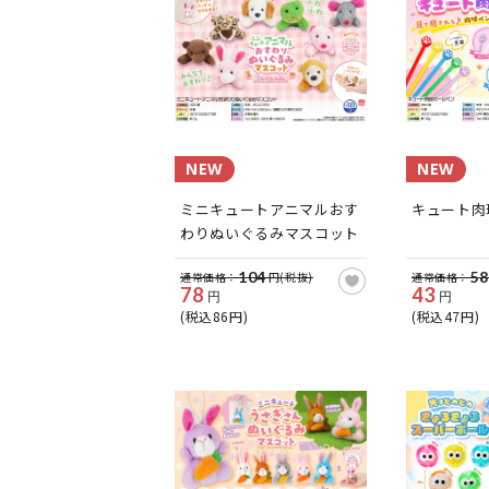
NEW
NEW
ミニキュートアニマルおす
キュート肉
わりぬいぐるみマスコット
104
58
通常価格：
円(税抜)
通常価格：
78
43
円
円
(税込86円)
(税込47円)