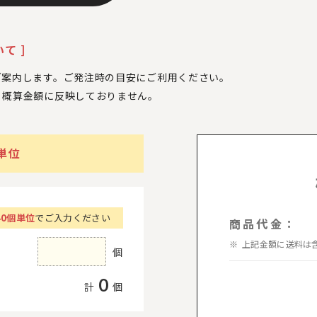
て ]
ご案内します。ご発注時の目安にご利用ください。
、
概算金額に反映しておりません。
個単位
40個単位
でご入力ください
商品代金：
上記金額に送料は
個
0
計
個