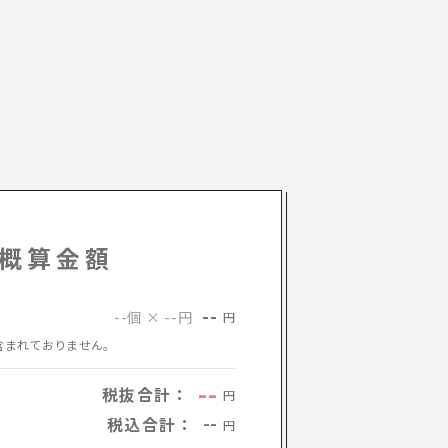
概算金額
--
--個 × --円
円
含まれておりません。
--
税抜合計：
円
税込合計：
--
円