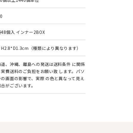
80個以上1440個単位
80
48個入 インナー2BOX
*H2.8*D1.3cm（種類により異なります）
海道、沖縄、離島への発送は送料条件 に関係
く実費送料のご負担をお願い致 します。パソ
ンの画面の影響で、実際 の色と異なって見え
場合がございます。