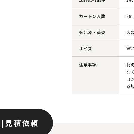
送料無料条件
28
カートン入数
28
個包装・荷姿
大袋
サイズ
W2
注意事項
北
な
コ
る
ン
|
見積依頼