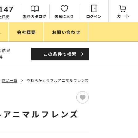
147
カート
無料カタログ
お気に入り
ログイン
：土日祝
ム
会社概要
お問い合わせ
季節
索結果
この条件で
検索
件
春ノベルティ
夏ノベルティ
商品一覧
やわらかカラフルアニマルフレンズ
秋ノベルティ
冬ノベルティ
ルアニマルフレンズ
目的・シーン
サステナブル・環境配慮ノベルティ