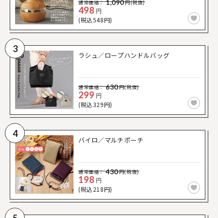
1,090
通常価格：
円(税抜)
498
円
(税込548円)
3
ラシュ／ロープハンドルバッグ
630
通常価格：
円(税抜)
299
円
(税込329円)
4
バイロ／マルチポーチ
430
通常価格：
円(税抜)
198
円
(税込218円)