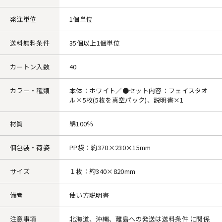
発注単位
1個単位
送料無料条件
35個以上1個単位
カートン入数
40
カラー・種類
本体：ホワイト／●セット内容：フェイスタオ
ル×5枚(5枚を真空パック)、説明書×1
材質
綿100％
個包装・荷姿
PP袋：約370×230×15mm
サイズ
１枚：約340×820mm
備考
使い方説明書
注意事項
北海道、沖縄、離島への発送は送料条件 に関係