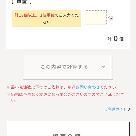
数量
計
18
個以上
、
1個単位
でご入力くだ
個
さい
0
計
個
この内容で計算する
最小発注数以下でのご依頼は、別途
お問い合わせ
ください。
価格は予告なく変更になる場合がございますのでご了承くださ
い。
ご利用ガイド