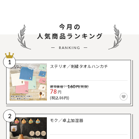
今月の
人気商品ランキング
RANKING
1
ステリオ／刺繍タオルハンカチ
160
通常価格：
円(税抜)
78
円
(税込86円)
2
モク／卓上加湿器