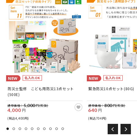
名入れOK
名入れOK
NEW
NEW
防災士監修 こども用防災13点セット
緊急防災10点セット(80G)
(500E)
5,000
800
通常価格：
円(税抜)
通常価格：
円(税抜)
4,000
640
円
円
(税込4,400円)
(税込704円)