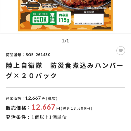
1/1
商品番号：BOE-261430
陸上自衛隊 防災食煮込みハンバー
グ×２０パック
12,667
通常価格：
円(税抜)
12,667
販売価格：
円(税込13,680円)
発注条件：
1個以上1個単位