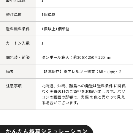
最小発注数
1
発注単位
1個単位
送料無料条件
1個以上1個単位
カートン入数
1
個包装・荷姿
ダンボール箱入：約306×250×120mm
備考
【5年保存】※アレルギー物質：卵・小麦・乳
注意事項
北海道、沖縄、離島への発送は送料条件 に関係
なく実費送料のご負担をお願い致 します。パソ
コンの画面の影響で、実際 の色と異なって見え
る場合がございます。
かんたん概算シミュレーション