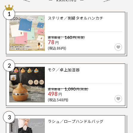
RANKING
1
ステリオ／刺繍タオルハンカチ
160
通常価格：
円(税抜)
78
円
(税込86円)
2
モク／卓上加湿器
1,090
通常価格：
円(税抜)
498
円
(税込548円)
3
ラシュ／ロープハンドルバッグ