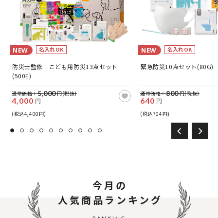
名入れOK
名入れOK
NEW
NEW
防災士監修 こども用防災13点セット
緊急防災10点セット(80G)
(500E)
5,000
800
通常価格：
円(税抜)
通常価格：
円(税抜)
4,000
640
円
円
(税込4,400円)
(税込704円)
今月の
人気商品ランキング