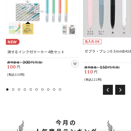
名入れOK
NEW
ッ
ゼブラ・ブレン0.5mmBAS
消せるインク付マーカー4色セット
300
通常価格：
円(税抜)
100
円
150
通常価格：
円(税抜)
110
円
(税込110円)
(税込121円)
今月の