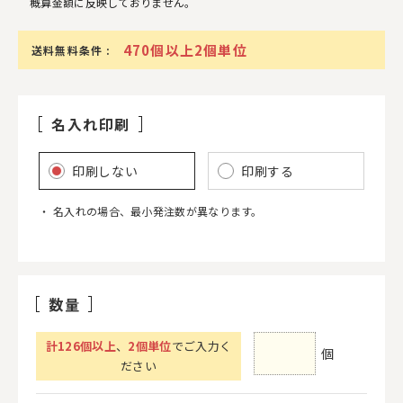
概算金額に反映しておりません。
470個以上2個単位
送料無料条件 :
名入れ印刷
印刷しない
印刷する
名入れの場合、最小発注数が異なります。
数量
計
126
個以上
、
2個単位
でご入力く
個
ださい