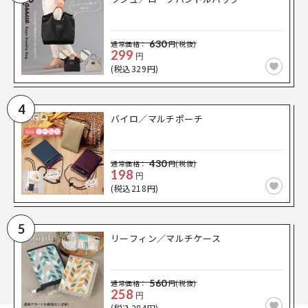
630
通常価格：
円(税抜)
299
円
(税込329円)
4
バイロ／マルチポーチ
430
通常価格：
円(税抜)
198
円
(税込218円)
5
リーフィン／マルチケース
560
通常価格：
円(税抜)
258
円
(税込284円)