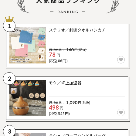
人気商品ランキング
RANKING
1
ステリオ／刺繍タオルハンカチ
160
通常価格：
円(税抜)
78
円
(税込86円)
2
モク／卓上加湿器
1,090
通常価格：
円(税抜)
498
円
(税込548円)
3
ラシュ／ロープハンドルバッグ