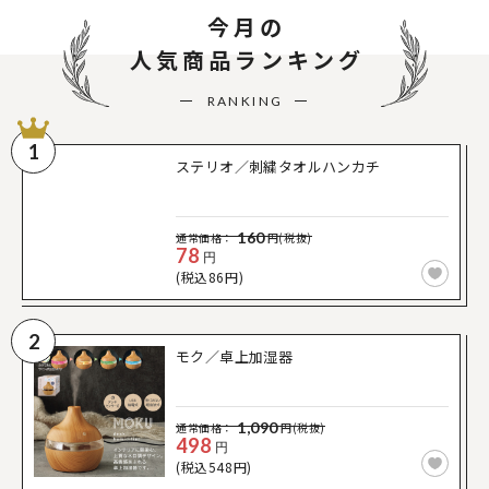
今月の
人気商品ランキング
RANKING
1
ステリオ／刺繍タオルハンカチ
160
通常価格：
円(税抜)
78
円
(税込86円)
2
モク／卓上加湿器
1,090
通常価格：
円(税抜)
498
円
(税込548円)