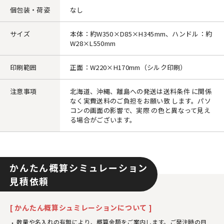
個包装・荷姿
なし
サイズ
本体：約W350×D85×H345mm、ハンドル：約
W28×L550mm
印刷範囲
正面：W220×H170mm（シルク印刷）
注意事項
北海道、沖縄、離島への発送は送料条件 に関係
なく実費送料のご負担をお願い致 します。パソ
コンの画面の影響で、実際 の色と異なって見え
る場合がございます。
かんたん概算シミュレーション
見積依頼
[ かんたん概算シュミレーションについて ]
数量や名入れの有無により、概算金額をご案内します。ご発注時の目