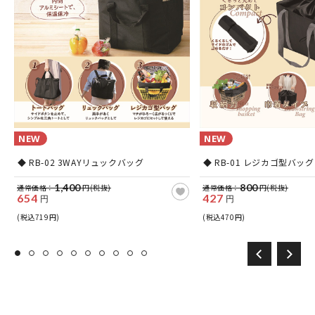
NEW
NEW
ビ
◆ RB-02 3WAYリュックバッグ
◆ RB-01 レジカゴ型バッグ
1,400
800
通常価格：
円(税抜)
通常価格：
円(税抜)
654
427
円
円
(税込719円)
(税込470円)