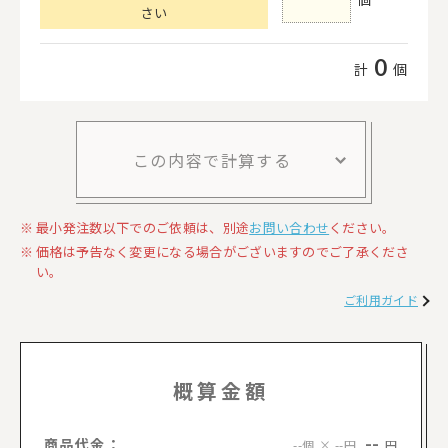
さい
0
計
個
この内容で計算する
最小発注数以下でのご依頼は、別途
お問い合わせ
ください。
価格は予告なく変更になる場合がございますのでご了承くださ
い。
ご利用ガイド
概算金額
--
商品代金：
円
--個 × --円