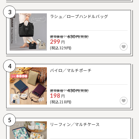
3
ラシュ／ロープハンドルバッグ
630
通常価格：
円(税抜)
299
円
(税込329円)
4
バイロ／マルチポーチ
430
通常価格：
円(税抜)
198
円
(税込218円)
5
リーフィン／マルチケース