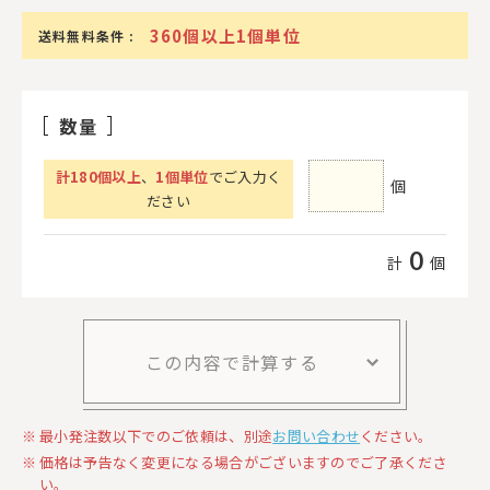
360個以上1個単位
送料無料条件 :
数量
計
180
個以上
、
1個単位
でご入力く
個
ださい
0
計
個
この内容で計算する
最小発注数以下でのご依頼は、別途
お問い合わせ
ください。
価格は予告なく変更になる場合がございますのでご了承くださ
い。