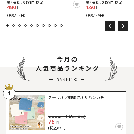
900
300
通常価格：
円(税抜)
通常価格：
円(税抜)
480
160
円
円
(税込528円)
(税込176円)
今月の
人気商品ランキング
RANKING
1
ステリオ／刺繍タオルハンカチ
160
通常価格：
円(税抜)
78
円
(税込86円)