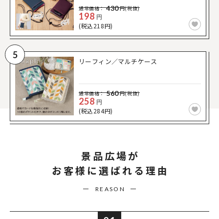
430
通常価格：
円(税抜)
198
円
(税込218円)
5
リーフィン／マルチケース
560
通常価格：
円(税抜)
258
円
(税込284円)
景品広場が
お客様に選ばれる理由
REASON