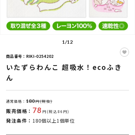
1/12
商品番号：RIKI-0254202
いたずらわんこ 超吸水！ecoふき
ん
180
通常価格：
円(税抜)
78
販売価格：
円(税込86円)
発注条件：
180個以上1個単位