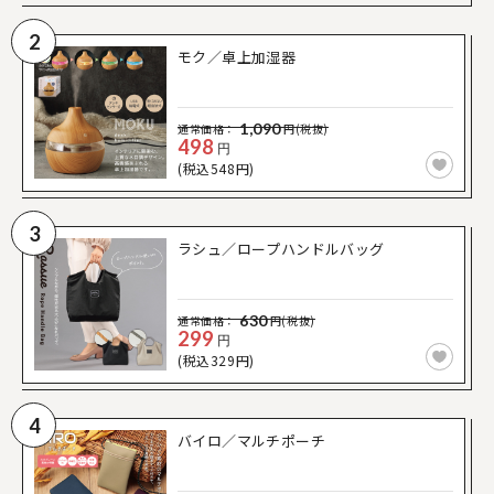
2
モク／卓上加湿器
1,090
通常価格：
円(税抜)
498
円
(税込548円)
3
ラシュ／ロープハンドルバッグ
630
通常価格：
円(税抜)
299
円
(税込329円)
4
バイロ／マルチポーチ