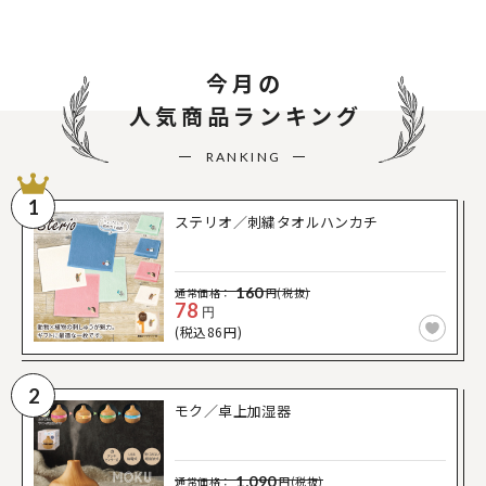
今月の
人気商品ランキング
RANKING
1
ステリオ／刺繍タオルハンカチ
160
通常価格：
円(税抜)
78
円
(税込86円)
2
モク／卓上加湿器
1,090
通常価格：
円(税抜)