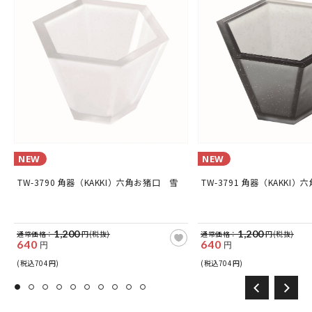
NEW
NEW
TW-3790 角器（KAKKI）六角お猪口 雪
TW-3791 角器（KAKKI
1,200
1,200
通常価格：
円(税抜)
通常価格：
円(税抜)
640
640
円
円
(税込704円)
(税込704円)