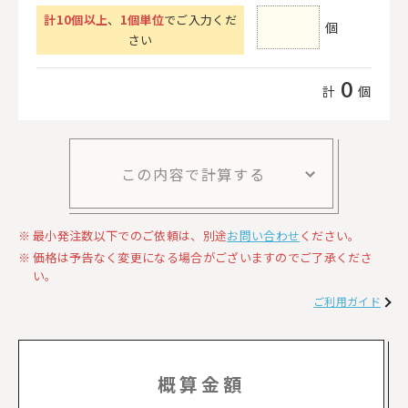
計
10
個以上
、
1個単位
でご入力くだ
個
さい
0
計
個
この内容で計算する
最小発注数以下でのご依頼は、別途
お問い合わせ
ください。
価格は予告なく変更になる場合がございますのでご了承くださ
い。
ご利用ガイド
概算金額