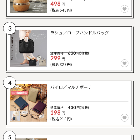
498
円
(税込548円)
3
ラシュ／ロープハンドルバッグ
630
通常価格：
円(税抜)
299
円
(税込329円)
4
バイロ／マルチポーチ
430
通常価格：
円(税抜)
198
円
(税込218円)
5