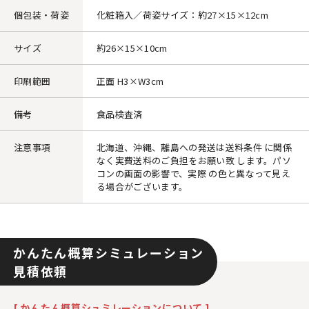
個包装・荷姿
化粧箱入／荷姿サイズ：約27×15×12cm
サイズ
約26×15×10cm
印刷範囲
正面 H3×W3cm
備考
食品検査済
注意事項
北海道、沖縄、離島への発送は送料条件 に関係
なく実費送料のご負担をお願い致 します。パソ
コンの画面の影響で、実際 の色と異なって見え
る場合がございます。
かんたん概算シミュレーション
見積依頼
[ かんたん概算シュミレーションについて ]