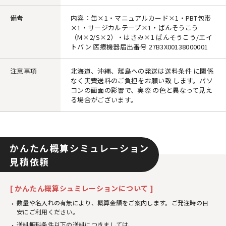
備考
内容：缶×1・マニュアルカード×1・PBT包帯
×1・サージカルテープ×1・ばんそうこう
（M×2/S×2）・はさみ×1 ばんそうこう/エイ
トバン 医療機器届出番号 27B3X00138000001
注意事項
北海道、沖縄、離島への発送は送料条件 に関係
なく実費送料のご負担をお願い致 します。パソ
コンの画面の影響で、実際 の色と異なって見え
る場合がございます。
かんたん概算シミュレーション
見積依頼
[ かんたん概算シュミレーションについて ]
数量や名入れの有無により、概算金額をご案内します。ご発注時の目
安にご利用ください。
送料無料条件以下の送料につきましては、