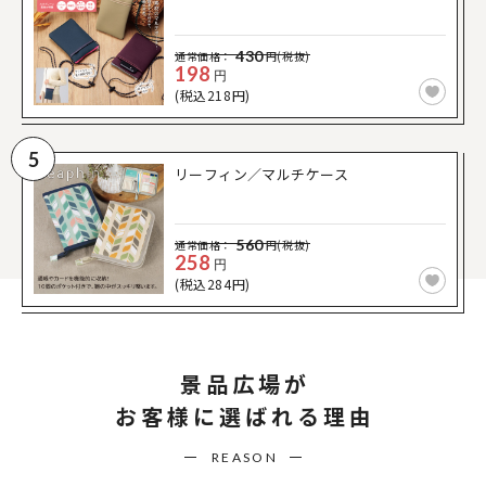
430
通常価格：
円(税抜)
198
円
(税込218円)
5
リーフィン／マルチケース
560
通常価格：
円(税抜)
258
円
(税込284円)
景品広場が
お客様に選ばれる理由
REASON