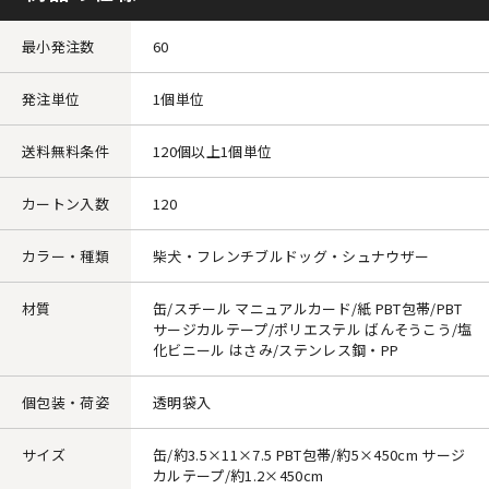
最小発注数
60
発注単位
1個単位
送料無料条件
120個以上1個単位
カートン入数
120
カラー・種類
柴犬・フレンチブルドッグ・シュナウザー
材質
缶/スチール マニュアルカード/紙 PBT包帯/PBT
サージカルテープ/ポリエステル ばんそうこう/塩
化ビニール はさみ/ステンレス鋼・PP
個包装・荷姿
透明袋入
サイズ
缶/約3.5×11×7.5 PBT包帯/約5×450cm サージ
カルテープ/約1.2×450cm