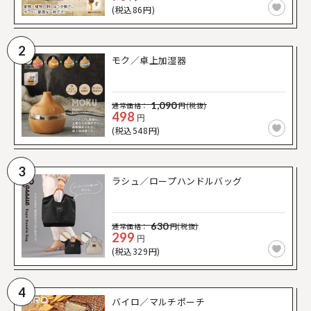
(税込86円)
2
モク／卓上加湿器
1,090
通常価格：
円(税抜)
498
円
(税込548円)
3
ラシュ／ロープハンドルバッグ
630
通常価格：
円(税抜)
299
円
(税込329円)
4
バイロ／マルチポーチ