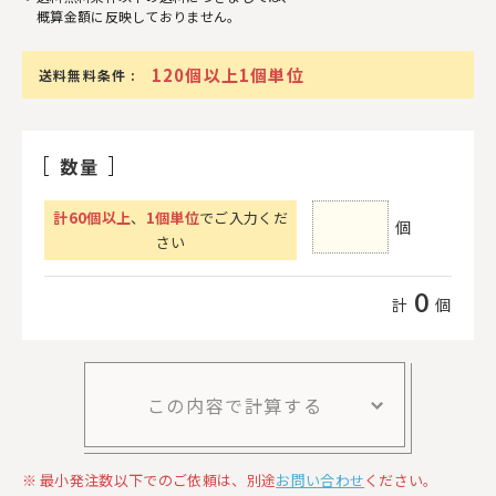
概算金額に反映しておりません。
120個以上1個単位
送料無料条件 :
数量
計
60
個以上
、
1個単位
でご入力くだ
個
さい
0
計
個
この内容で計算する
最小発注数以下でのご依頼は、別途
お問い合わせ
ください。