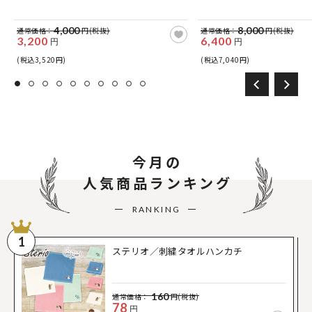
4,000
8,000
通常価格：
円(税抜)
通常価格：
円(税抜)
3,200
6,400
円
円
(税込3,520円)
(税込7,040円)
今月の
人気商品ランキング
RANKING
1
ステリオ／刺繍タオルハンカチ
160
通常価格：
円(税抜)
78
円